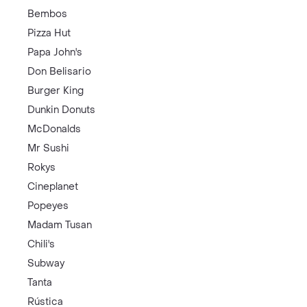
Bembos
Pizza Hut
Papa John's
Don Belisario
Burger King
Dunkin Donuts
McDonalds
Mr Sushi
Rokys
Cineplanet
Popeyes
Madam Tusan
Chili's
Subway
Tanta
Rústica