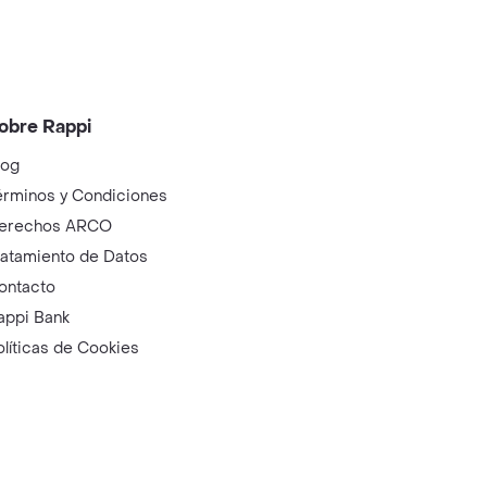
obre Rappi
log
érminos y Condiciones
erechos ARCO
ratamiento de Datos
ontacto
appi Bank
olíticas de Cookies