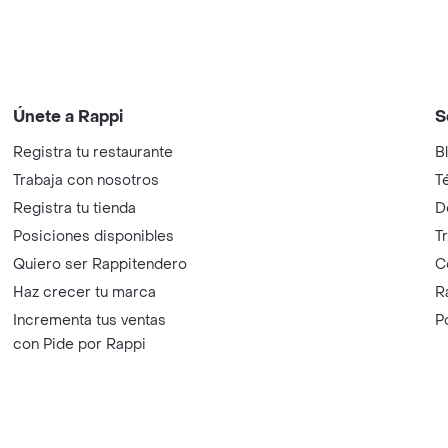
Únete a Rappi
S
Registra tu restaurante
B
Trabaja con nosotros
T
Registra tu tienda
D
Posiciones disponibles
T
Quiero ser Rappitendero
C
Haz crecer tu marca
R
Incrementa tus ventas
P
con Pide por Rappi