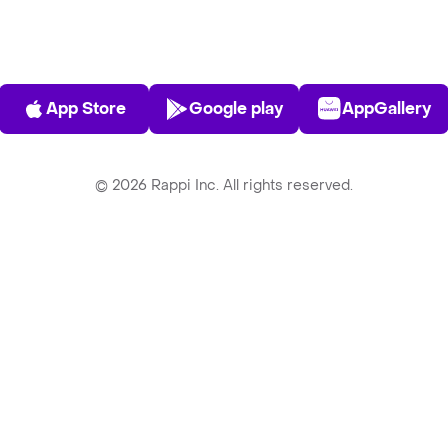
App Store
Play Store
AppGalle
App Store
Google play
AppGallery
©
2026
Rappi Inc. All rights reserved.