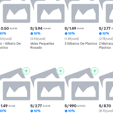
 0.50
S/ 5.94
S/ 1.49
S/ 2.77
S/ 0.55
S/ 6.60
S/ 1.65
S
10%
10%
10%
10%
.50/und)
(5.94/und)
(1.49/und)
(2.78/und
to - Silbato De
Velas Pequeñas
3 Silbatos De Plastico
2 Matrac
astico
Rosado
Plastico
 1.49
S/ 2.77
S/ 9.90
S/ 8.70
S/ 1.65
S/ 3.08
S/ 11.00
10%
10%
10%
(8.70/und