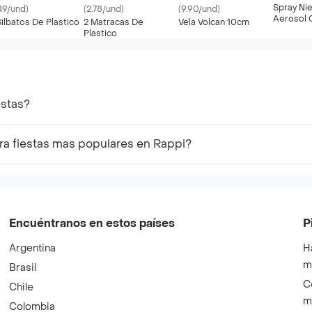
Spray Niev
.49/und)
(2.78/und)
(9.90/und)
Aerosol C
Silbatos De Plastico
2 Matracas De
Vela Volcan 10cm
Plastico
estas?
ra fiestas mas populares en Rappi?
Encuéntranos en estos países
P
Argentina
H
m
Brasil
C
Chile
m
Colombia