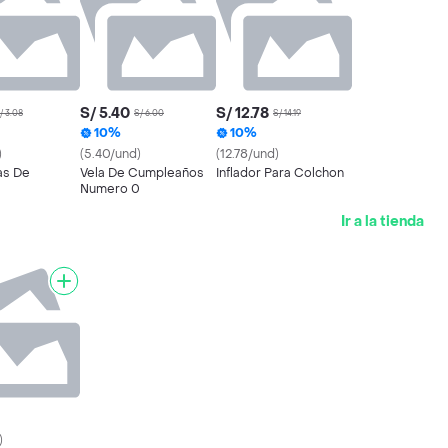
S/ 5.40
S/ 12.78
/ 3.08
S/ 6.00
S/ 14.19
10%
10%
)
(5.40/und)
(12.78/und)
as De
Vela De Cumpleaños
Inflador Para Colchon
Numero 0
Ir a la tienda
)