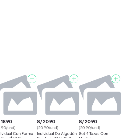
 18.90
S/ 20.90
S/ 20.90
8.90/und)
(20.90/und)
(20.90/und)
dividual Con Forma
Individual De Algodón
Set 4 Tazas Con