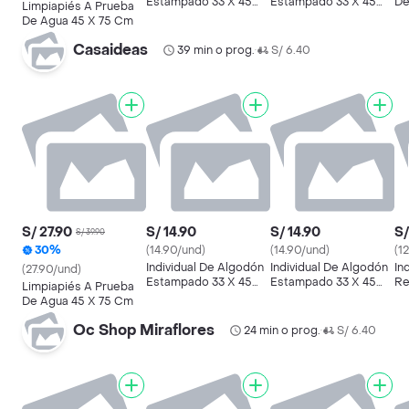
Estampado 33 X 45
Estampado 33 X 45
De
Limpiapiés A Prueba
Cm
Cm
De Agua 45 X 75 Cm
Casaideas
39 min o prog.
S/ 6.40
•
S/ 27.90
S/ 14.90
S/ 14.90
S/
S/ 39.90
30%
(14.90/und)
(14.90/und)
(1
Individual De Algodón
Individual De Algodón
In
(27.90/und)
Estampado 33 X 45
Estampado 33 X 45
Re
Limpiapiés A Prueba
Cm
Cm
C
De Agua 45 X 75 Cm
Oc Shop Miraflores
24 min o prog.
S/ 6.40
•