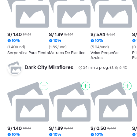
S/ 1.40
S/ 1.89
S/ 5.94
S/
S/ 1.55
S/ 2.09
S/ 6.60
10%
10%
10%
(1.40/und)
(1.89/und)
(5.94/und)
(0
Serpentina Para Fiesta
Matraca De Plastico
Velas Pequeñas
Pi
Azules
Pl
Dark City Miraflores
24 min o prog.
S/ 6.40
•
S/ 1.40
S/ 1.89
S/ 0.50
S/
S/ 1.55
S/ 2.09
S/ 0.55
10%
10%
10%