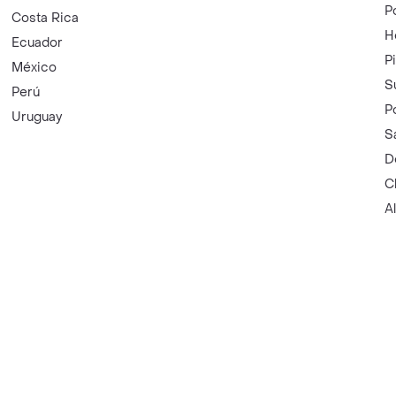
P
Costa Rica
H
Ecuador
P
México
S
Perú
P
Uruguay
S
D
C
A