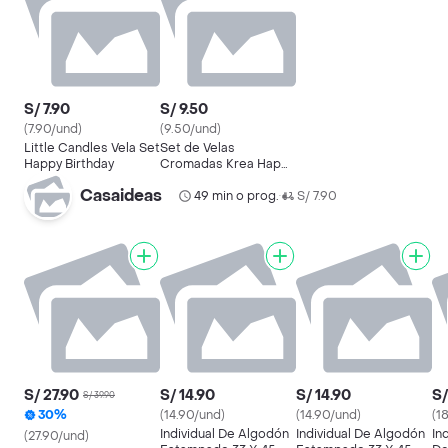
S/ 7.90
S/ 9.50
(7.90/und)
(9.50/und)
Little Candles Vela Set
Set de Velas
Happy Birthday
Cromadas Krea Happy
Birthday
Casaideas
49 min o prog.
S/ 7.90
•
S/ 27.90
S/ 14.90
S/ 14.90
S/
S/ 39.90
30%
(14.90/und)
(14.90/und)
(1
Individual De Algodón
Individual De Algodón
In
(27.90/und)