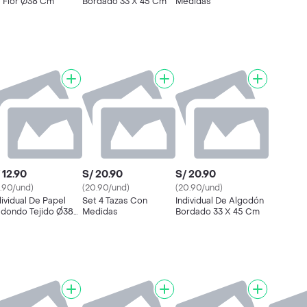
 Flor Ø38 Cm
Bordado 33 X 45 Cm
Medidas
 12.90
S/ 20.90
S/ 20.90
2.90/und)
(20.90/und)
(20.90/und)
dividual De Papel
Set 4 Tazas Con
Individual De Algodón
dondo Tejido Ø38
Medidas
Bordado 33 X 45 Cm
m