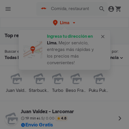
Lima
Top resultados para "juan val"
Ingresa tu dirección en
Lima
.
Mejor servicio,
entregas más rápidas y
Buscar en:
Ordenar por:
los precios más
Todas las secciones
Relevancia
convenientes!
Juan Valdez - Larcomar
Starbucks 39 Pedro de Osma
Turbo
Beso Francés - Barranco
Puku Puku - Barranco 2
Juan Valdez - Larcomar
19 min
S/ 0.00
4.8
•
•
Envío Gratis