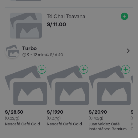
Té Chai Teavana
S/ 11.00
Turbo
9 - 12 min
S/ 6.40
•
S/ 28.50
S/ 19.90
S/ 20.90
S/ 
(0.22/g)
(0.27/g)
(0.42/g)
(0.4
Nescafé Café Gold
Nescafé Café Gold
Juan Valdez Café
Jua
Instantáneo Remium
Caf
Colombiano Liofilizado
Liof