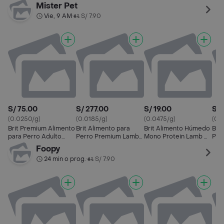
Sensitive
& Rice Sensitive
Meat Cordero
Sab
Mister Pet
Cordero/Arroz
Vie, 9 AM
S/ 7.90
•
S/ 75.00
S/ 277.00
S/ 19.00
S/ 
(0.0250/g)
(0.0185/g)
(0.0475/g)
(0.
Brit Premium Alimento
Brit Alimento para
Brit Alimento Húmedo
Brit
para Perro Adulto
Perro Premium Lamb
Mono Protein Lamb &
Per
Sensitive
& Rice Sensitive
Rice 400g
Foopy
Cordero/Arroz
24 min o prog.
S/ 7.90
•