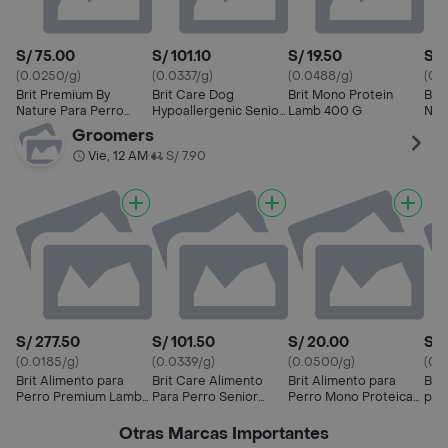
S/ 75.00
S/ 101.10
S/ 19.50
S/ 
(0.0250/g)
(0.0337/g)
(0.0488/g)
(0.
Brit Premium By
Brit Care Dog
Brit Mono Protein
Bri
Nature Para Perro
Hypoallergenic Senior
Lamb 400 G
Nat
Adult Sensitive Lamb
Lamb 3 Kg
15 
Groomers
3kg
Vie, 12 AM
S/ 7.90
•
S/ 277.50
S/ 101.50
S/ 20.00
S/ 
(0.0185/g)
(0.0339/g)
(0.0500/g)
(0.
Brit Alimento para
Brit Care Alimento
Brit Alimento para
Bri
Perro Premium Lamb
Para Perro Senior
Perro Mono Proteica
par
& Rice Sensitive
Sabor Cordero y Arroz
Cordero y Arroz
Cor
Otras Marcas Importantes