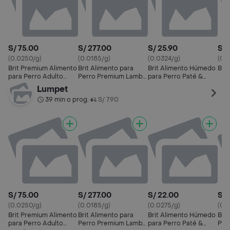
S/ 75.00
S/ 277.00
S/ 25.90
S/ 
(0.0250/g)
(0.0185/g)
(0.0324/g)
(0.
Brit Premium Alimento
Brit Alimento para
Brit Alimento Húmedo
Bri
para Perro Adulto
Perro Premium Lamb
para Perro Paté &
Sensitive
& Rice Sensitive
Meat Cordero
Lumpet
Cordero/Arroz
39 min o prog.
S/ 7.90
•
S/ 75.00
S/ 277.00
S/ 22.00
S/ 
(0.0250/g)
(0.0185/g)
(0.0275/g)
(0.
Brit Premium Alimento
Brit Alimento para
Brit Alimento Húmedo
Brit
para Perro Adulto
Perro Premium Lamb
para Perro Paté &
Per