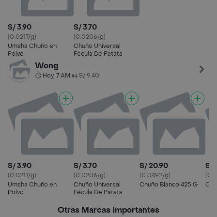
S/ 3.90
S/ 3.70
(0.0217/g)
(0.0206/g)
Umsha Chuño en
Chuño Universal
Polvo
Fécula De Patata
Wong
Hoy, 7 AM
S/ 9.40
•
S/ 3.90
S/ 3.70
S/ 20.90
S/ 
(0.0217/g)
(0.0206/g)
(0.0492/g)
(0.
Umsha Chuño en
Chuño Universal
Chuño Blanco 425 G
Chu
Polvo
Fécula De Patata
Otras Marcas Importantes