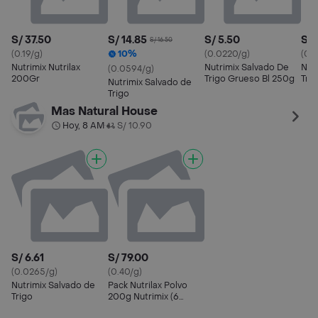
S/ 37.50
S/ 14.85
S/ 5.50
S/ 
S/ 16.50
(0.19/g)
10%
(0.0220/g)
(0.
Nutrimix Nutrilax
Nutrimix Salvado De
Nut
(0.0594/g)
200Gr
Trigo Grueso Bl 250g
Trig
Nutrimix Salvado de
Trigo
Mas Natural House
Hoy, 8 AM
S/ 10.90
•
S/ 6.61
S/ 79.00
(0.0265/g)
(0.40/g)
Nutrimix Salvado de
Pack Nutrilax Polvo
Trigo
200g Nutrimix (6
Unidades)