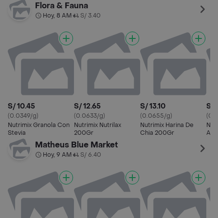
Gr.
Flora & Fauna
Hoy, 8 AM
S/ 3.40
•
S/ 10.45
S/ 12.65
S/ 13.10
S/ 
(0.0349/g)
(0.0633/g)
(0.0655/g)
(0.0
Nutrimix Granola Con
Nutrimix Nutrilax
Nutrimix Harina De
Nut
Stevia
200Gr
Chia 200Gr
Ave
Matheus Blue Market
Hoy, 9 AM
S/ 6.40
•