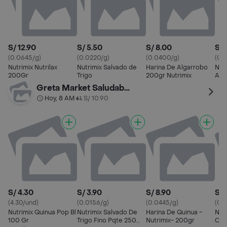
S/ 12.90
S/ 5.50
S/ 8.00
S/ 
(0.0645/g)
(0.0220/g)
(0.0400/g)
(0.
Nutrimix Nutrilax
Nutrimix Salvado de
Harina De Algarrobo
Nut
200Gr
Trigo
200gr Nutrimix
Ave
Greta Market Saludable
Hoy, 8 AM
S/ 10.90
•
S/ 4.30
S/ 3.90
S/ 8.90
S/ 
(4.30/und)
(0.0156/g)
(0.0445/g)
(0.1
Nutrimix Quinua Pop Bl
Nutrimix Salvado De
Harina De Quinua -
Nut
100 Gr
Trigo Fino Pqte 250
Nutrimix- 200gr
Can