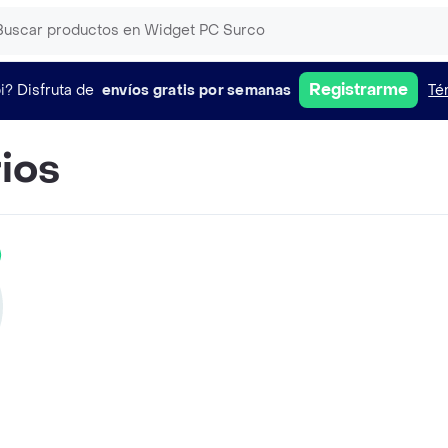
Registrarme
i?
Disfruta de
envíos gratis por semanas
Té
ios