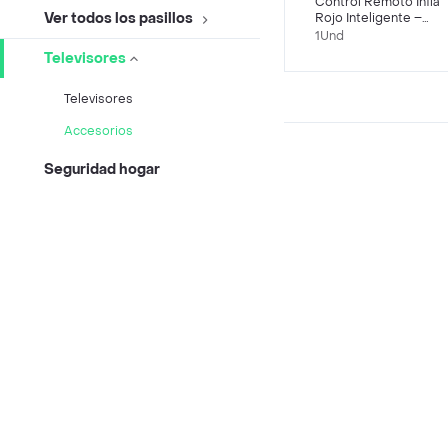
Control Remoto Infla
Ver todos los pasillos
Rojo Inteligente –
Google Assistance +
1Und
Alexa
Televisores
Televisores
Accesorios
Seguridad hogar