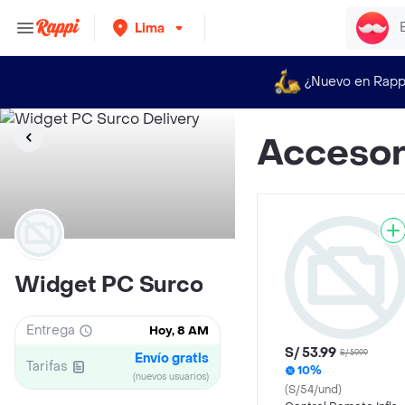
Lima
¿Nuevo en Rapp
Accesor
Widget PC Surco
Entrega
Hoy, 8 AM
S/ 53.99
S/ 59.99
Envío gratis
Tarifas
10%
(nuevos usuarios)
(S/54/und)