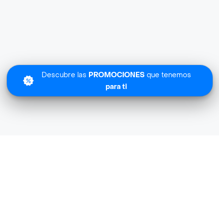
Descubre las
PROMOCIONES
que tenemos
para ti
 Flores Y Regalos Miraflores cerca de mi ub