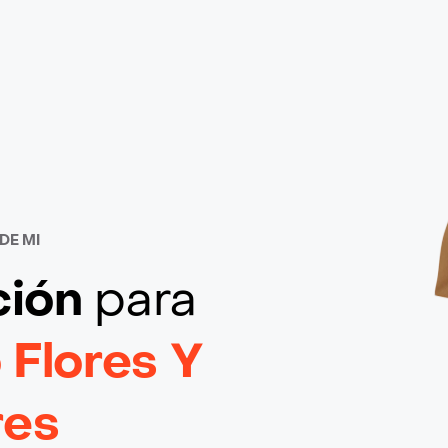
DE MI
ción
para
Flores Y
res