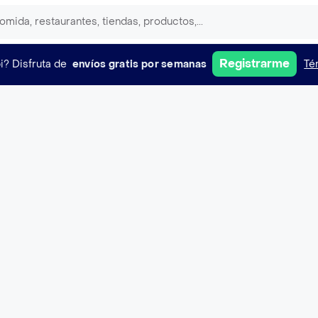
Registrarme
i?
Disfruta de
envíos gratis por semanas
Té