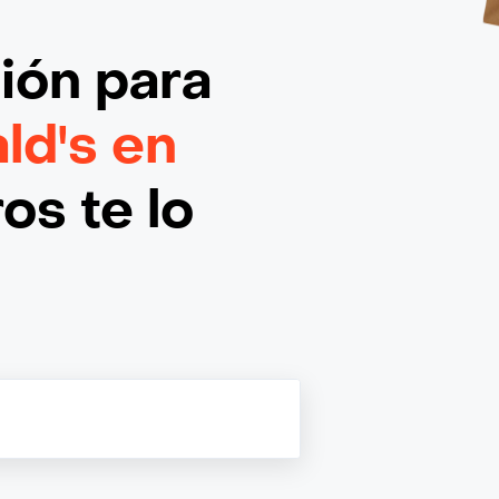
ción
para
d's en
os te lo