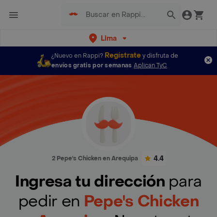
Lima
Regístrate
¿Nuevo en Rappi?
y disfruta de
envíos gratis por semanas
Aplican TyC
4.4
2 Pepe's Chicken en Arequipa
Ingresa tu dirección
para
pedir en
Pepe's Chicken