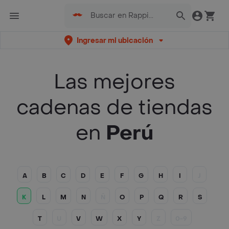
Ingresar mi ubicación
Las mejores
cadenas de tiendas
en
Perú
A
B
C
D
E
F
G
H
I
J
K
L
M
N
Ñ
O
P
Q
R
S
T
U
V
W
X
Y
Z
0-9