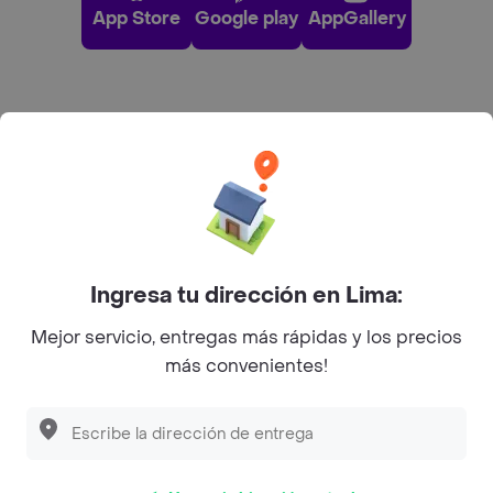
App Store
Google play
AppGallery
Pide tu comida favorita cerca de ti
Categorías
Únete a Rappi
Ingresa tu dirección en Lima:
Sobre Rappi
Mejor servicio, entregas más rápidas y los precios
más convenientes!
Facebook
Twitter
Instagram