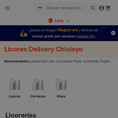
Lima
Regístrate
¿Nuevo en Rappi?
y disfruta de
envíos gratis por semanas
Aplican TyC
Licores Delivery Chiclayo
Recomendados:
Licorerías Lima
-
Licorerías Piura
-
Licorerías Trujillo
Licores
Cervezas
Vinos
Licorerías