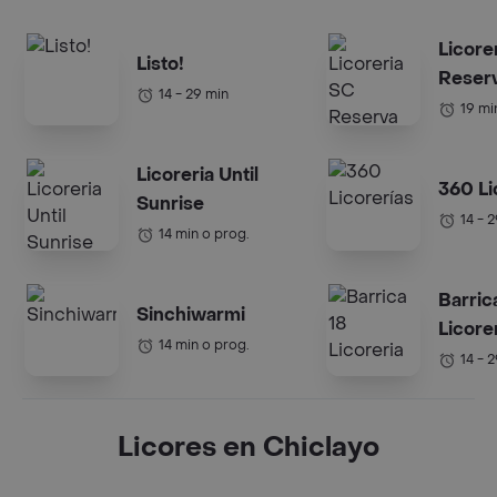
Licore
Listo!
Reser
14 - 29 min
19 mi
Licoreria Until
360 Li
Sunrise
14 - 
14 min o prog.
Barric
Sinchiwarmi
Licore
14 min o prog.
14 - 
Licores en Chiclayo