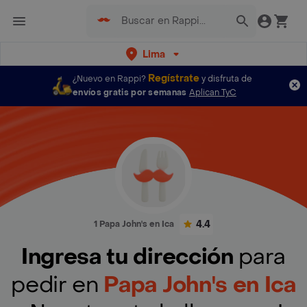
Lima
Regístrate
¿Nuevo en Rappi?
y disfruta de
envíos gratis por semanas
Aplican TyC
4.4
1 Papa John's en Ica
Ingresa tu dirección
para
pedir en
Papa John's en Ica