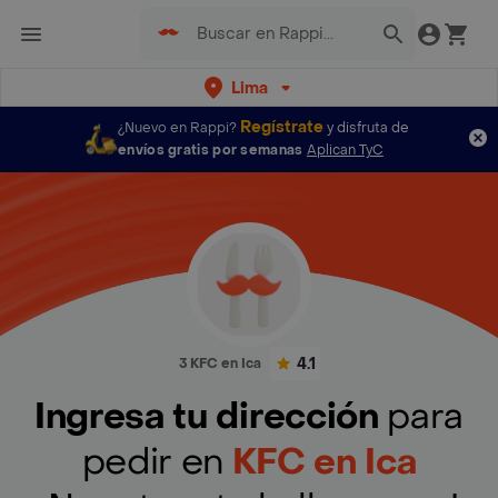
Lima
Regístrate
¿Nuevo en Rappi?
y disfruta de
envíos gratis por semanas
Aplican TyC
4.1
3 KFC en Ica
Ingresa tu dirección
para
pedir en
KFC en Ica