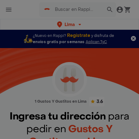
Lima
Regístrate
¿Nuevo en Rappi?
y disfruta de
envíos gratis por semanas
Aplican TyC
3.6
1 Gustos Y Gustitos en Lima
Ingresa tu dirección
para
pedir en
Gustos Y