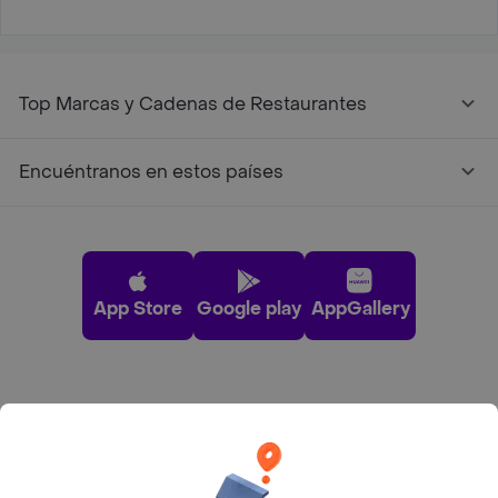
Top Marcas y Cadenas de Restaurantes
Encuéntranos en estos países
App Store
Google play
AppGallery
Pide tu comida favorita cerca de ti
Categorías