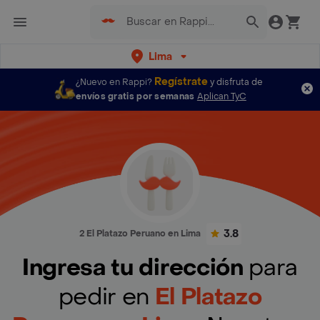
Lima
Regístrate
¿Nuevo en Rappi?
y disfruta de
envíos gratis por semanas
Aplican TyC
3.8
2 El Platazo Peruano en Lima
Ingresa tu dirección
para
pedir en
El Platazo