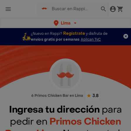
Lima
Regístrate
¿Nuevo en Rappi?
y disfruta de
envíos gratis por semanas
Aplican TyC
3.8
6 Primos Chicken Bar en Lima
Ingresa tu dirección
para
pedir en
Primos Chicken