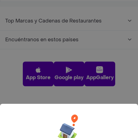
Top Marcas y Cadenas de Restaurantes
Encuéntranos en estos países
App Store
Google play
AppGallery
Pide tu comida favorita cerca de ti
Categorías