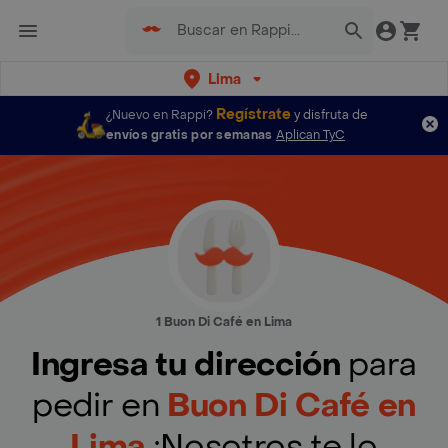
Lima
Regístrate
¿Nuevo en Rappi?
y disfruta de
envíos gratis por semanas
Aplican TyC
1 Buon Di Café en Lima
Ingresa tu dirección
para
pedir en
Buon Di Café en
Lima
¡Nosotros te lo