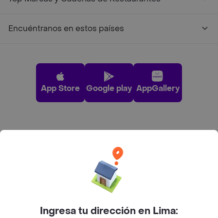
Encuéntranos en estos países
App Store
Google play
AppGallery
Pide tu comida favorita cerca de ti
Categorías
Únete a Rappi
Ingresa tu dirección en Lima: