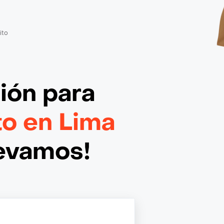
ito
ción
para
to en Lima
levamos!