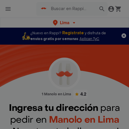
Lima
Regístrate
¿Nuevo en Rappi?
y disfruta de
envíos gratis por semanas
Aplican TyC
4.2
1 Manolo en Lima
Ingresa tu dirección
para
pedir en
Manolo en Lima