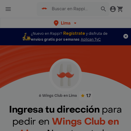
Lima
Regístrate
¿Nuevo en Rappi?
y disfruta de
envíos gratis por semanas
Aplican TyC
1.7
6 Wings Club en Lima
Ingresa tu dirección
para
pedir en
Wings Club en