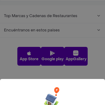
Top Marcas y Cadenas de Restaurantes
Encuéntranos en estos países
App Store
Google play
AppGallery
Pide tu comida favorita cerca de ti
Categorías