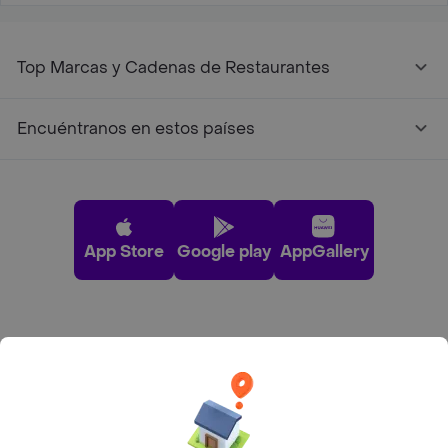
Top Marcas y Cadenas de Restaurantes
Encuéntranos en estos países
App Store
Google play
AppGallery
Pide tu comida favorita cerca de ti
Categorías