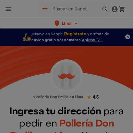
Lima
Regístrate
¿Nuevo en Rappi?
y disfruta de
envíos gratis por semanas
Aplican TyC
4.5
1 Pollería Don Emilio en Lima
Ingresa tu dirección
para
pedir en
Pollería Don