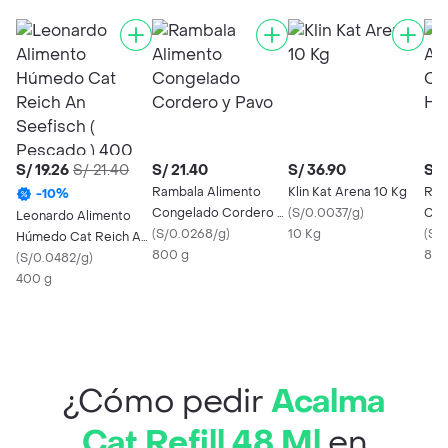
S/ 19.26
S/ 21.40
S/ 21.40
S/ 36.90
S/ 
Rambala Alimento
Klin Kat Arena 10 Kg
Ram
-
10
%
Congelado Cordero y
(
S/0.0037/g
)
Con
Leonardo Alimento
Pavo
(
S/0.0268/g
)
10 Kg
Hip
(
S/
Húmedo Cat Reich An
800 g
800
Seefisch ( Pescado )
(
S/0.0482/g
)
400 Gr
400 g
¿Cómo pedir
Acalma
Cat Refill 48 Ml
en