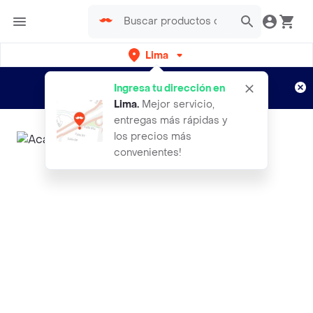
Lima
Regístrate
¿Nuevo en Rappi?
y disfruta de
Ingresa tu dirección en
envíos gratis por semanas
Aplican TyC
Lima
.
Mejor servicio,
entregas más rápidas y
los precios más
convenientes!