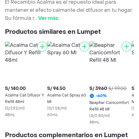
El Recambio Acalma es el repuesto ideal para
mantener el efecto calmante del difusor en tu hogar.
Su fórmula r
...
Ver más
Productos similares en Lumpet
S/ 140.00
S/ 94.50
S/ 39.60
S/ 99.00
S/ 
Acalma Cat Difusor Y
Acalma Cat Spray 60
Aca
-
60
%
Refill 48ml
Ml
Ml
Beaphar Canicomfort
(
S/2.92/ml
)
(
S/1.58/ml
)
(
S/1
Refill 48 Ml
48mL
60mL
60
(
S/0.83/ml
)
48mL
Productos complementarios en Lumpet