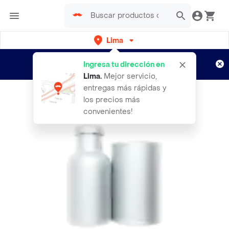
Lima
Regístrate
¿Nuevo en Rappi?
y disfruta de
Ingresa tu dirección en
envíos gratis por semanas
Aplican TyC
Lima
.
Mejor servicio,
entregas más rápidas y
los precios más
convenientes!