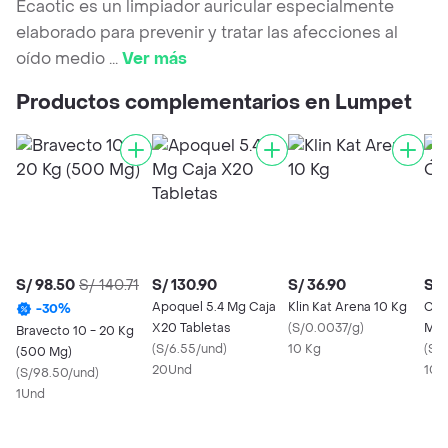
Ecaotic es un limpiador auricular especialmente
elaborado para prevenir y tratar las afecciones al
oído medio
...
Ver más
Productos complementarios en Lumpet
S/ 98.50
S/ 140.71
S/ 130.90
S/ 36.90
S/ 
Apoquel 5.4 Mg Caja
Klin Kat Arena 10 Kg
Cip
-
30
%
X20 Tabletas
(
S/0.0037/g
)
Ml
Bravecto 10 - 20 Kg
(
S/6.55/und
)
10 Kg
(
S/3
(500 Mg)
20Und
10m
(
S/98.50/und
)
1Und