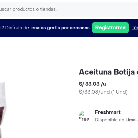
Registrarme
i?
Disfruta de
envíos gratis por semanas
Té
Aceituna Botija
S/ 33.03
/
u
S/33.03/und
(
1 Und
)
Freshmart
Disponible en
Lima