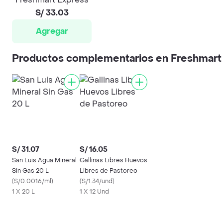
S/ 33.03
Agregar
Productos complementarios en Freshmart
S/ 31.07
S/ 16.05
San Luis Agua Mineral
Gallinas Libres Huevos
Sin Gas 20 L
Libres de Pastoreo
(
S/0.0016/ml
)
(
S/1.34/und
)
1 X 20 L
1 X 12 Und