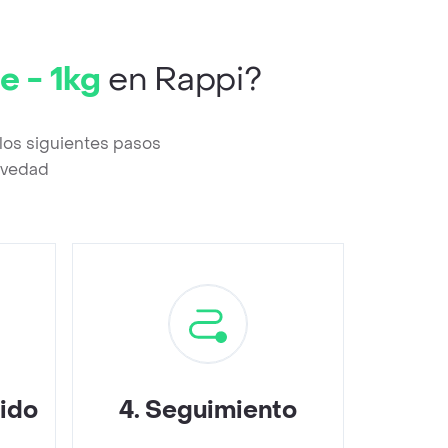
e - 1kg
en Rappi?
los siguientes pasos
revedad
dido
4
.
Seguimiento