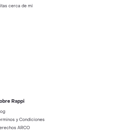
litas cerca de mi
obre Rappi
log
érminos y Condiciones
erechos ARCO