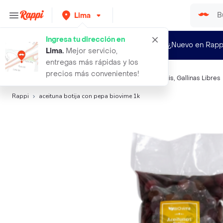
Lima
Ingresa tu dirección en
¿Nuevo en Rapp
Lima
.
Mejor servicio,
entregas más rápidas y los
precios más convenientes!
Búsquedas relacionadas:
Comidas enlatadas
,
San Luis
,
Gallinas Libres
Rappi
aceituna botija con pepa biovime 1k