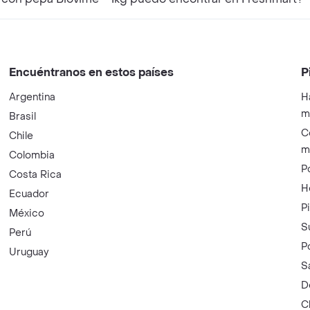
Encuéntranos en estos países
P
Argentina
H
m
Brasil
C
Chile
m
Colombia
P
Costa Rica
H
Ecuador
P
México
S
Perú
P
Uruguay
S
D
C