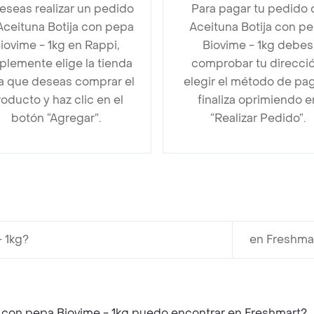
deseas realizar un pedido
Para pagar tu pedido 
Aceituna Botija con pepa
Aceituna Botija con p
iovime - 1kg en Rappi,
Biovime - 1kg debes
plemente elige la tienda
comprobar tu direcció
la que deseas comprar el
elegir el método de pa
oducto y haz clic en el
finaliza oprimiendo e
botón “Agregar”.
“Realizar Pedido”.
- 1kg?
en Freshmar
 con pepa Biovime - 1kg puedo encontrar en Freshmart?