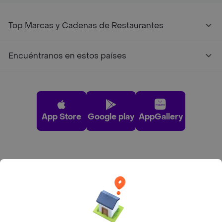
Top Marcas y Cadenas de Restaurantes
Encuéntranos en estos países
App Store
Google play
AppGallery
Pide tu comida favorita cerca de ti
Categorías