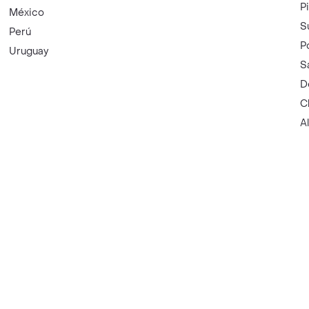
P
México
S
Perú
P
Uruguay
S
D
C
A