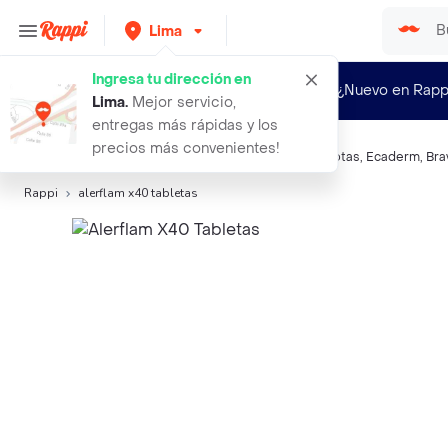
Lima
Ingresa tu dirección en
¿Nuevo en Rapp
Lima
.
Mejor servicio,
entregas más rápidas y los
precios más convenientes!
Búsquedas relacionadas:
Medicamentos para mascotas
,
Ecaderm
,
Bra
Rappi
alerflam x40 tabletas