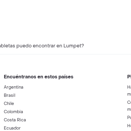
abletas puedo encontrar en Lumpet?
Encuéntranos en estos países
P
Argentina
H
m
Brasil
C
Chile
m
Colombia
P
Costa Rica
H
Ecuador