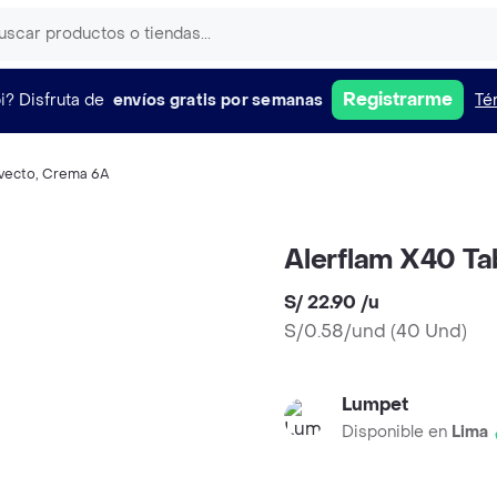
Registrarme
i?
Disfruta de
envíos gratis por semanas
Té
vecto
,
Crema 6A
Alerflam X40 Ta
S/ 22.90
/
u
S/0.58/und
(
40 Und
)
Lumpet
Disponible en
Lima