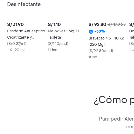
S/ 31.90
S/ 1.10
S/ 92.80
S/ 132.57
S/
Ecaderm Antiséptico
Meloxivet 1 Mg X1
Do
-
30
%
Cicatrizante y
Tableta
Ta
Bravecto 4.5 - 10 Kg
Desinfectante
(
S/0.27/ml
)
(
S/1.10/und
)
(
S
(250 Mg)
1 X 120 mL
1 Und
1 
(
S/92.80/und
)
1Und
¿Cómo p
Para pedir Ale
enc