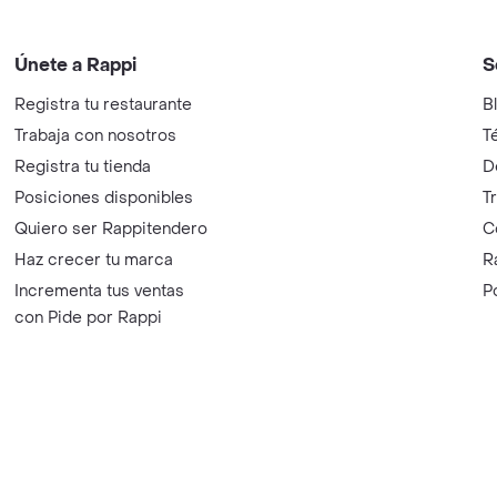
Únete a Rappi
S
Registra tu restaurante
B
Trabaja con nosotros
T
Registra tu tienda
D
Posiciones disponibles
T
Quiero ser Rappitendero
C
Haz crecer tu marca
R
Incrementa tus ventas
P
con Pide por Rappi