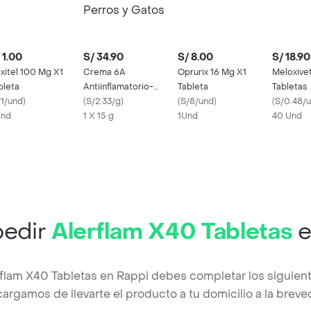
 1.00
S/ 34.90
S/ 8.00
S/ 18.90
xitel 100 Mg X1
Crema 6A
Oprurix 16 Mg X1
Meloxive
bleta
Antiinflamatorio-
Tableta
Tabletas
/1/und
)
Antibiótico para
(
S/2.33/g
)
(
S/8/und
)
(
S/0.48/
Und
Perros y Gatos
1 X 15 g
1Und
40 Und
edir
Alerflam X40 Tabletas
e
rflam X40 Tabletas en Rappi debes completar los siguien
argamos de llevarte el producto a tu domicilio a la brev