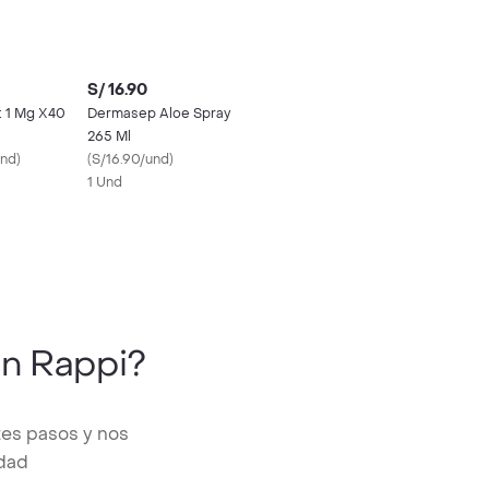
S/ 16.90
t 1 Mg X40
Dermasep Aloe Spray
265 Ml
und
)
(
S/16.90/und
)
1 Und
n Rappi?
tes pasos y nos
edad