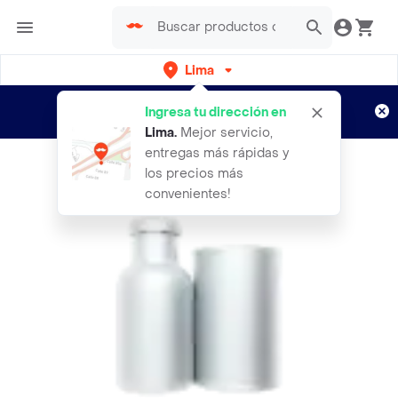
Lima
Regístrate
¿Nuevo en Rappi?
y disfruta de
Ingresa tu dirección en
envíos gratis por semanas
Aplican TyC
Lima
.
Mejor servicio,
entregas más rápidas y
los precios más
convenientes!