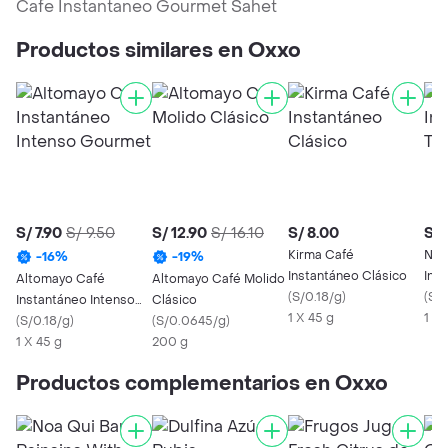
Cafe Instantaneo Gourmet Sahet
Productos similares en Oxxo
S/ 7.90
S/ 9.50
S/ 12.90
S/ 16.10
S/ 8.00
S/ 
Kirma Café
Nes
-
16
%
-
19
%
Instantáneo Clásico
Ins
Altomayo Café
Altomayo Café Molido
(
S/0.18/g
)
(
S/0
Instantáneo Intenso
Clásico
1 X 45 g
1 X 
Gourmet
(
S/0.18/g
)
(
S/0.0645/g
)
1 X 45 g
200 g
Productos complementarios en Oxxo