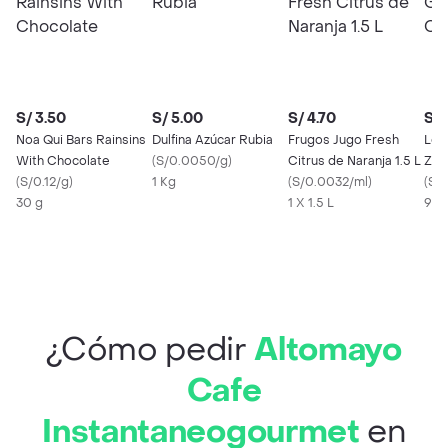
S/ 3.50
S/ 5.00
S/ 4.70
S/ 
Noa Qui Bars Rainsins
Dulfina Azúcar Rubia
Frugos Jugo Fresh
Lec
With Chocolate
(
S/0.0050/g
)
Citrus de Naranja 1.5 L
Zer
(
S/0.12/g
)
1 Kg
(
S/0.0032/ml
)
(
S/
30 g
1 X 1.5 L
946
¿Cómo pedir
Altomayo
Cafe
Instantaneogourmet
en