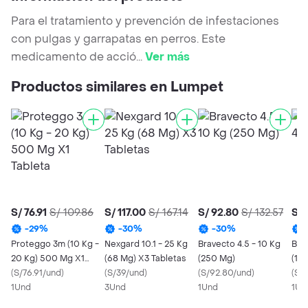
Para el tratamiento y prevención de infestaciones
con pulgas y garrapatas en perros. Este
medicamento de acció
...
Ver más
Productos similares en Lumpet
S/ 76.91
S/ 109.86
S/ 117.00
S/ 167.14
S/ 92.80
S/ 132.57
S/ 
-
29
%
-
30
%
-
30
%
Proteggo 3m (10 Kg -
Nexgard 10.1 - 25 Kg
Bravecto 4.5 - 10 Kg
Bra
20 Kg) 500 Mg X1
(68 Mg) X3 Tabletas
(250 Mg)
(10
Tableta
(
S/76.91/und
)
(
S/39/und
)
(
S/92.80/und
)
(
S/1
1Und
3Und
1Und
1Un