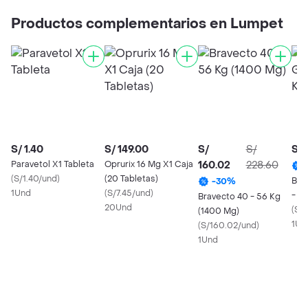
Productos complementarios en Lumpet
S/ 1.40
S/ 149.00
S/
S/
S/ 
Paravetol X1 Tableta
Oprurix 16 Mg X1 Caja
160.02
228.60
(
S/1.40/und
)
(20 Tabletas)
Bra
-
30
%
1Und
(
S/7.45/und
)
- 6.
Bravecto 40 - 56 Kg
20Und
(
S/9
(1400 Mg)
1Un
(
S/160.02/und
)
1Und