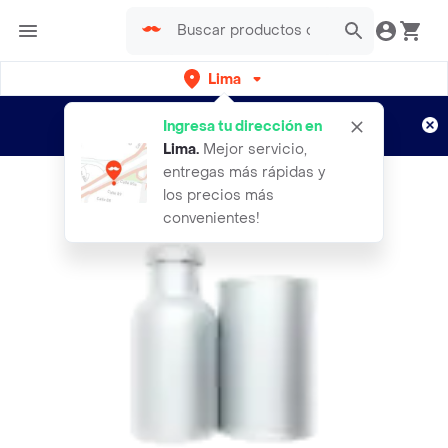
Lima
Regístrate
¿Nuevo en Rappi?
y disfruta de
Ingresa tu dirección en
envíos gratis por semanas
Aplican TyC
Lima
.
Mejor servicio,
entregas más rápidas y
los precios más
convenientes!