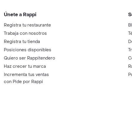
Únete a Rappi
S
Registra tu restaurante
B
Trabaja con nosotros
T
Registra tu tienda
D
Posiciones disponibles
T
Quiero ser Rappitendero
C
Haz crecer tu marca
R
Incrementa tus ventas
P
con Pide por Rappi