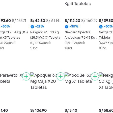
 93.60
S/ 133.71
S/ 42.80
S/ 61.14
S/ 112.20
S/ 160.29
S/ 39.5
-
30
%
-
29
%
-
30
%
-
30
%
xgard 2 - 4 Kg (11.3
Nexgard 4.1 - 10 Kg
Nexgard Spectra
Nexgard 2
) X3 Tabletas
(28.3 Mg) X1 Tableta
Antipulgas 7.6-15 Kg 3
Tableta
/31.20/und
)
(
S/42.80/und
)
Tabletas
(
S/112.21/und
)
(
S/39.51/
nd
1Und
1Und
1Und
 1.40
S/ 106.90
S/ 5.40
S/ 58.6