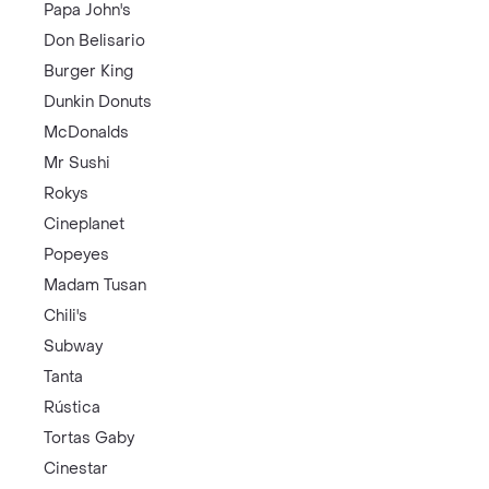
Papa John's
Don Belisario
Burger King
Dunkin Donuts
McDonalds
Mr Sushi
Rokys
Cineplanet
Popeyes
Madam Tusan
Chili's
Subway
Tanta
Rústica
Tortas Gaby
Cinestar