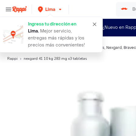
Lima
Ingresa tu dirección en
¿Nuevo en Rapp
Lima
.
Mejor servicio,
entregas más rápidas y los
precios más convenientes!
Búsquedas relacionadas:
Antipulgas y Antigarrapatas
,
Nexgard
,
Bravec
Rappi
nexgard 41 10 kg 283 mg x3 tabletas