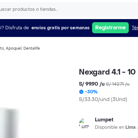
Registrarme
i?
Disfruta de
envíos gratis por semanas
Té
to
,
Apoquel
,
Dentalife
Nexgard 4.1 - 10
S/ 99.90
/
u
S/ 142.71
/
u
-
30
%
S/33.30/und
(
3Und
)
Lumpet
Disponible en
Lima