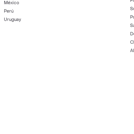
P
México
S
Perú
P
Uruguay
S
D
C
A