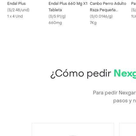
Endal Plus
Endal Plus 660 Mg X1
Canbo Perro Adulto
Pa
(
S/2.48/und
)
Tableta
Raza Pequeña
(
S
1 x 4 Und
(
S/5.91/g
)
Cordero 7 Kg
(
S/0.0146/g
)
1U
660mg
7Kg
¿Cómo pedir
Nexg
Para pedir Nexgar
pasos y n