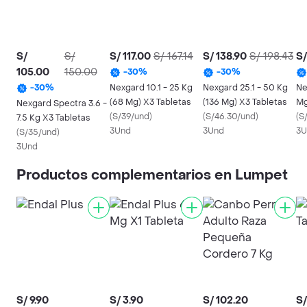
S/
S/
S/ 117.00
S/ 167.14
S/ 138.90
S/ 198.43
S/
105.00
150.00
-
30
%
-
30
%
Nexgard 10.1 - 25 Kg
Nexgard 25.1 - 50 Kg
Ne
-
30
%
(68 Mg) X3 Tabletas
(136 Mg) X3 Tabletas
Mg
Nexgard Spectra 3.6 -
(
S/39/und
)
(
S/46.30/und
)
(
S
7.5 Kg X3 Tabletas
3Und
3Und
3U
(
S/35/und
)
3Und
Productos complementarios en Lumpet
S/ 9.90
S/ 3.90
S/ 102.20
S/