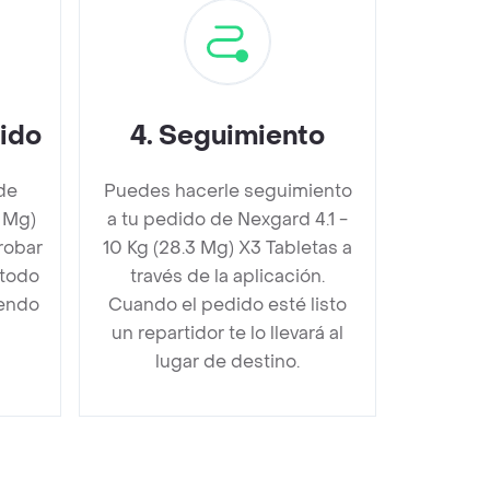
dido
4
.
Seguimiento
de
Puedes hacerle seguimiento
3 Mg)
a tu pedido de Nexgard 4.1 -
robar
10 Kg (28.3 Mg) X3 Tabletas a
étodo
través de la aplicación.
iendo
Cuando el pedido esté listo
un repartidor te lo llevará al
lugar de destino.