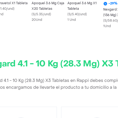
ravetol X1 Tableta
Apoquel 3.6 Mg Caja
Apoquel 3.6 Mg X1
-
29
%
/1.40/und
)
X20 Tabletas
Tableta
Nexgard 2
nd
(
S/5.35/und
)
(
S/5.40/und
)
(136 Mg) 
20Und
1 Und
(
S/58.60
1Und
ard 4.1 - 10 Kg (28.3 Mg) X3 
d 4.1 - 10 Kg (28.3 Mg) X3 Tabletas en Rappi debes comple
os encargamos de llevarte el producto a tu domicilio a l