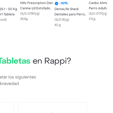
Hills Prescription Diet
Canbo Alimento
-
10
%
Canine I/d Estofado
Perro Adulto R
5.1 - 50 Kg
DentaLife Snack
De Pollo Y Vegetales
(
S/0.0780/g
)
Pequeña Sabor 
(
S/0.0170/g
)
X1 Tableta
Dentales para Perro
354 Gr
354g
Cordero
3 Kg
/und
)
Pequeño
(
S/0.18/g
)
42 g
Tabletas
en Rappi?
tar los siguientes
a brevedad