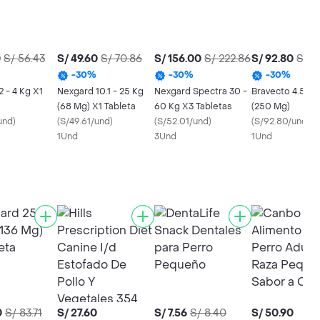
0
S/ 56.43
S/ 49.60
S/ 70.86
S/ 156.00
S/ 222.86
S/ 92.80
S/ 1
-
30
%
-
30
%
-
30
%
 - 4 Kg X1
Nexgard 10.1 - 25 Kg
Nexgard Spectra 30 -
Bravecto 4.5 - 1
(68 Mg) X1 Tableta
60 Kg X3 Tabletas
(250 Mg)
und
)
(
S/49.61/und
)
(
S/52.01/und
)
(
S/92.80/und
)
1Und
3Und
1Und
0
S/ 83.71
S/ 27.60
S/ 7.56
S/ 8.40
S/ 50.90