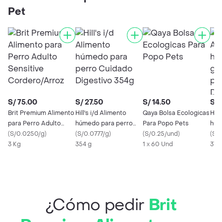
Pet
S/ 75.00
S/ 27.50
S/ 14.50
S/ 
Brit Premium Alimento
Hill's i/d Alimento
Qaya Bolsa Ecologicas
Hill
para Perro Adulto
húmedo para perro
Para Popo Pets
húm
Sensitive
(
S/0.0250/g
)
Cuidado Digestivo
(
S/0.0777/g
)
(
S/0.25/und
)
gra
(
S/
Cordero/Arroz
3 Kg
354g
354 g
1 x 60 Und
Cui
370
369
¿Cómo pedir
Brit