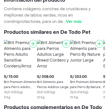
Información del producto
Contiene colágeno, conchas de crustáceos y
mejillones de labios verdes, ricos en
condroprotectores, para un de
...
Ver más
Productos similares en De Todo Pet
S/ 75.00
S/ 308.00
S/ 253.00
S/ 
Brit Premium Alimento
Brit Alimento para
Brit Premium Alimento
Bri
para Perro Adulto
Perros Adultos Large
para Perro By Nature
Pre
Sensitive
(
S/0.0250/g
)
Breed Cordero y
(
S/0.0257/g
)
Junior Large
(
S/0.0169/g
)
Adu
(
S/
Cordero/Arroz
3 Kg
Arroz
12 Kg
15 Kg
a Po
3 K
Productos complementarios en De Todo