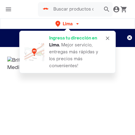
Lima
Regístrate
¿Nuevo en Rappi?
y disfruta de
Ingresa tu dirección en
envíos gratis por semanas
Aplican TyC
Lima
.
Mejor servicio,
entregas más rápidas y
los precios más
convenientes!