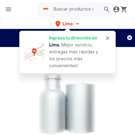
Lima
Regístrate
¿Nuevo en Rappi?
y disfruta de
Ingresa tu dirección en
envíos gratis por semanas
Aplican TyC
Lima
.
Mejor servicio,
entregas más rápidas y
los precios más
convenientes!