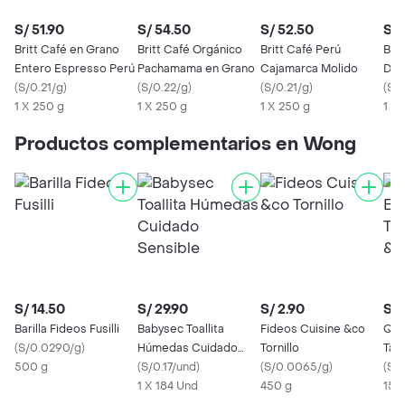
S/ 51.90
S/ 54.50
S/ 52.50
S/ 
Britt Café en Grano
Britt Café Orgánico
Britt Café Perú
Brit
Entero Espresso Perú
Pachamama en Grano
Cajamarca Molido
Des
(
S/0.21/g
)
(
S/0.22/g
)
(
S/0.21/g
)
(
S/0
1 X 250 g
1 X 250 g
1 X 250 g
1 X
Productos complementarios en Wong
S/ 14.50
S/ 29.90
S/ 2.90
S/ 
Barilla Fideos Fusilli
Babysec Toallita
Fideos Cuisine &co
Que
(
S/0.0290/g
)
Húmedas Cuidado
Tornillo
Taj
500 g
Sensible
(
S/0.17/und
)
(
S/0.0065/g
)
(
S/
1 X 184 Und
450 g
150