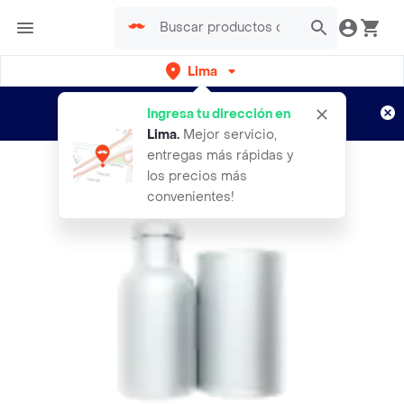
Lima
Regístrate
¿Nuevo en Rappi?
y disfruta de
Ingresa tu dirección en
envíos gratis por semanas
Aplican TyC
Lima
.
Mejor servicio,
entregas más rápidas y
los precios más
convenientes!