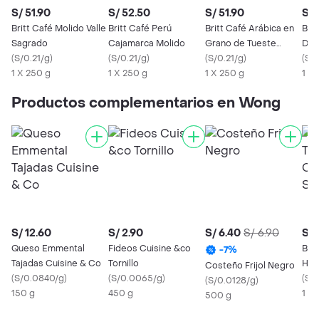
S/ 51.90
S/ 52.50
S/ 51.90
S/ 
Britt Café Molido Valle
Britt Café Perú
Britt Café Arábica en
Brit
Sagrado
Cajamarca Molido
Grano de Tueste
Des
(
S/0.21/g
)
(
S/0.21/g
)
Oscuro
(
S/0.21/g
)
(
S/0
1 X 250 g
1 X 250 g
1 X 250 g
1 X
Productos complementarios en Wong
S/ 12.60
S/ 2.90
S/ 6.40
S/ 6.90
S/ 
Queso Emmental
Fideos Cuisine &co
Baby
-
7
%
Tajadas Cuisine & Co
Tornillo
Húm
Costeño Frijol Negro
(
S/0.0840/g
)
(
S/0.0065/g
)
Sen
(
S/0
(
S/0.0128/g
)
150 g
450 g
1 X
500 g