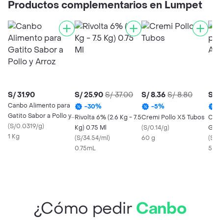
Productos complementarios en Lumpet
S/ 31.90
S/ 25.90
S/ 37.00
S/ 8.36
S/ 8.80
S/ 
Canbo Alimento para
-
30
%
-
5
%
Gatito Sabor a Pollo y
Rivolta 6% (2.6 Kg - 7.5
Cremi Pollo X5 Tubos
Chu
Arroz
(
S/0.0319/g
)
Kg) 0.75 Ml
(
S/0.14/g
)
Gat
1 Kg
(
S/34.54/ml
)
60 g
Sal
(
S/0
0.75mL
56 
¿Cómo pedir
Canbo