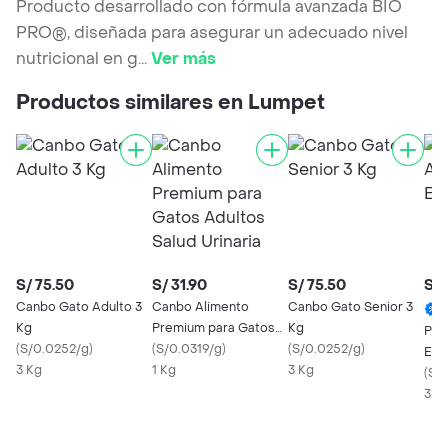
Producto desarrollado con fórmula avanzada BIO
PRO®, diseñada para asegurar un adecuado nivel
nutricional en g
...
Ver más
Productos similares en Lumpet
S/ 75.50
S/ 31.90
S/ 75.50
S/ 
Canbo Gato Adulto 3
Canbo Alimento
Canbo Gato Senior 3
Kg
Premium para Gatos
Kg
Pro
(
S/0.0252/g
)
Adultos Salud Urinaria
(
S/0.0319/g
)
(
S/0.0252/g
)
Este
3 Kg
1 Kg
3 Kg
(
S/
3 K