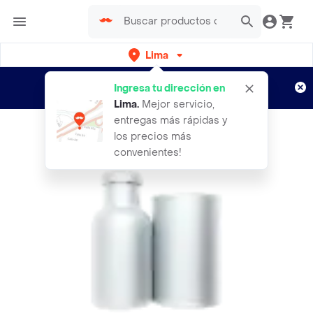
Lima
Regístrate
¿Nuevo en Rappi?
y disfruta de
Ingresa tu dirección en
envíos gratis por semanas
Aplican TyC
Lima
.
Mejor servicio,
entregas más rápidas y
los precios más
convenientes!