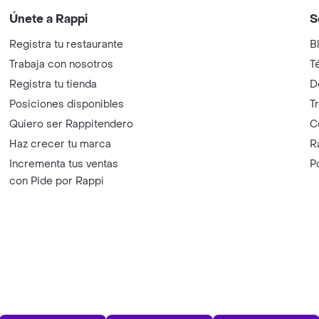
Únete a Rappi
S
Registra tu restaurante
B
Trabaja con nosotros
T
Registra tu tienda
D
Posiciones disponibles
T
Quiero ser Rappitendero
C
Haz crecer tu marca
R
Incrementa tus ventas
P
con Pide por Rappi