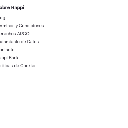
obre Rappi
log
érminos y Condiciones
erechos ARCO
ratamiento de Datos
ontacto
appi Bank
olíticas de Cookies