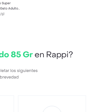
o Super
Gato Adulto
ado 1.5 Kg
4/g
)
ado 85 Gr
en Rappi?
etar los siguientes
a brevedad