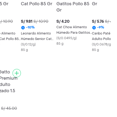
/ 10.90
S/ 9.81
S/ 10.90
S/ 4.20
S/ 5.76
S/ 6.4
Cat Chow Alimento
-
10
%
-
9
%
Húmedo Para Gatitos
 Alimento
Leonardo Alimento
Canbo Paté Ga
Pollo 85 Gr
(
S/0.0495/g
)
at Pollo 85
Húmedo Senior Cat
Adulto Pollo Y 
85 g
)
Pollo 85 Gr
(
S/0.12/g
)
Gr
(
S/0.0678/g
)
85 g
85 g
S/ 45.00