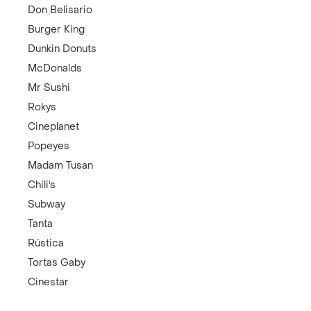
Don Belisario
Burger King
Dunkin Donuts
McDonalds
Mr Sushi
Rokys
Cineplanet
Popeyes
Madam Tusan
Chili's
Subway
Tanta
Rústica
Tortas Gaby
Cinestar