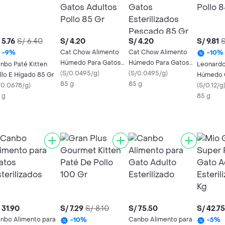
 5.76
S/ 6.40
S/ 4.20
S/ 4.20
S/ 9.81
S
Cat Chow Alimento
Cat Chow Alimento
-
9
%
-
10
%
Húmedo Para Gatos
Húmedo Para Gatos
nbo Paté Kitten
Leonardo
Adultos Pollo 85 Gr
(
S/0.0495/g
)
Esterilizados Pescado
(
S/0.0495/g
)
llo E Hígado 85 Gr
Húmedo C
85 g
85 Gr
85 g
/0.0678/g
)
Gr
(
S/0.12/g
 g
85 g
 31.90
S/ 7.29
S/ 8.10
S/ 75.50
S/ 42.75
nbo Alimento para
Canbo Alimento para
-
10
%
-
5
%