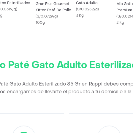
tos Esterilizados
Gato Adulto
Gran Plus Gourmet
Mio Gatt
/0.0319/g
)
Esterilizado
(
S/0.0252/g
)
Kitten Paté De Pollo
Premium 
Kg
3 Kg
100 Gr
(
S/0.0729/g
)
Esteriliz
(
S/0.021
100g
2 Kg
 Paté Gato Adulto Esteriliz
até Gato Adulto Esterilizado 85 Gr en Rappi debes compl
os encargamos de llevarte el producto a tu domicilio a l