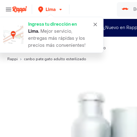
Lima
Ingresa tu dirección en
¿Nuevo en Rapp
Lima
.
Mejor servicio,
entregas más rápidas y los
precios más convenientes!
Búsquedas relacionadas:
Alimento para gatos
,
Canbo
Rappi
canbo pate gato adulto esterilizado