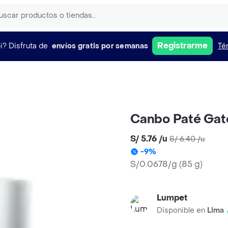
Registrarme
i?
Disfruta de
envíos gratis por semanas
Té
Canbo Paté Gato
S/ 5.76
/
u
S/ 6.40
/
u
-
9
%
S/0.0678/g
(
85 g
)
Lumpet
Disponible en
Lima