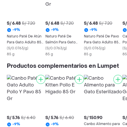
S/ 6.48
S/ 7.20
S/ 6.48
S/ 7.20
S/ 6.48
S/ 7.20
S/
-
9
%
-
9
%
-
9
%
Naturo Paté De Atún
Naturo Paté De
Naturo Paté De Pavo
Ca
Para Gato Adulto 85
Salmón Para Gato
Para Gato Adulto 85
Po
Gr
(
S/0.0763/g
)
Adulto 85 Gr
(
S/0.0763/g
)
Gr
(
S/0.0763/g
)
(
S
85 g
85 g
85 g
85
Productos complementarios en Lumpet
S/ 5.76
S/ 6.40
S/ 5.76
S/ 6.40
S/ 150.90
S/
Canbo Alimento para
Ca
-
9
%
-
9
%