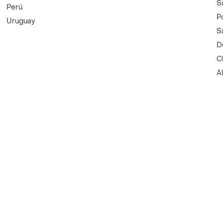
S
Perú
P
Uruguay
S
D
C
A