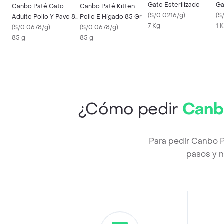
Gato Esterilizado
Ga
Canbo Paté Gato
Canbo Paté Kitten
(
S/0.0216/g
)
(
S
Adulto Pollo Y Pavo 85
Pollo E Hígado 85 Gr
7 Kg
1 
Gr
(
S/0.0678/g
)
(
S/0.0678/g
)
85 g
85 g
¿Cómo pedir
Canbo
Para pedir Canbo P
pasos y n