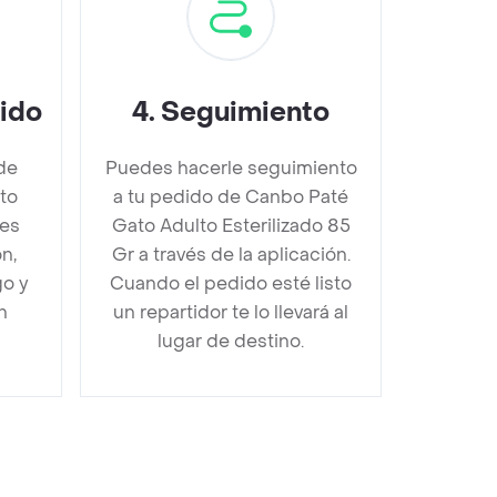
dido
4
.
Seguimiento
de
Puedes hacerle seguimiento
to
a tu pedido de Canbo Paté
bes
Gato Adulto Esterilizado 85
n,
Gr a través de la aplicación.
go y
Cuando el pedido esté listo
n
un repartidor te lo llevará al
lugar de destino.