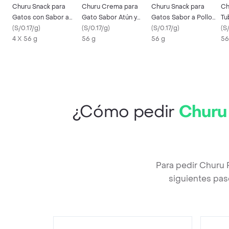
Churu Snack para
Churu Crema para
Churu Snack para
Ch
Gatos con Sabor a
Gato Sabor Atún y
Gatos Sabor a Pollo
Tu
Pollo
(
S/0.17/g
)
Salmón
(
S/0.17/g
)
con Camarones
(
S/0.17/g
)
(
S/
4 X 56 g
56 g
56 g
56
¿Cómo pedir
Churu
Para pedir Churu 
siguientes pas