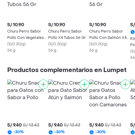
S/ 10.90
S/ 10.90
S/ 10.90
S/
Churu Perro Sabor
Churu Perro Sabor
Churu Perro Sabor
Pollo Con Vegetales
Pollo X4 Tubos 56 Gr
Pollo Con Salmón X4
Ki
X4 Tubos 56 Gr
(
S/0.20/g
)
(
S/0.20/g
)
Tubos 56 Gr
(
S/0.20/g
)
Po
56 g
56 g
56 g
(
S
56
Productos complementarios en Lumpet
S/ 9.40
S/ 13.43
S/ 9.40
S/ 13.43
S/ 9.40
S/ 13.43
S/
-
30
%
-
30
%
-
30
%