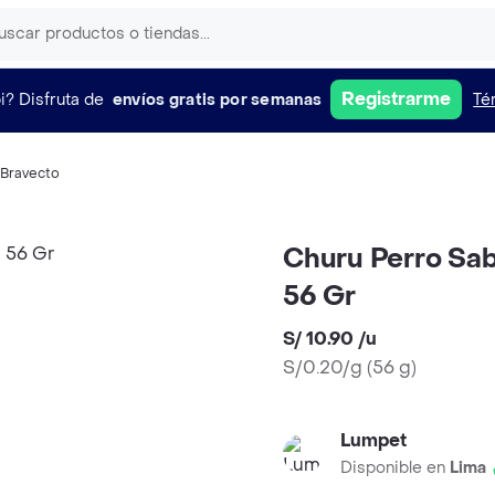
Registrarme
i?
Disfruta de
envíos gratis por semanas
Té
Bravecto
Churu Perro Sab
56 Gr
S/ 10.90
/
u
S/0.20/g
(
56 g
)
Lumpet
Disponible en
Lima