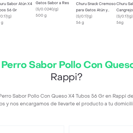
Gatos Sabor a Res
uru Sabor Atún X4
Churu Snack Cremoso
Churu Sa
(
S/0.0240/g
)
bos 56 Gr
para Gatos Atún y
Cangrejo
500 g
0.17/g
)
Vieira
(
S/0.17/g
)
Gr
(
S/0.17/g
)
 g
56 g
56g
 Perro Sabor Pollo Con Ques
Rappi?
Perro Sabor Pollo Con Queso X4 Tubos 56 Gr en Rappi d
os y nos encargamos de llevarte el producto a tu domicili