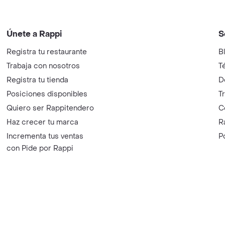
Únete a Rappi
S
Registra tu restaurante
B
Trabaja con nosotros
T
Registra tu tienda
D
Posiciones disponibles
T
Quiero ser Rappitendero
C
Haz crecer tu marca
R
Incrementa tus ventas
P
con Pide por Rappi