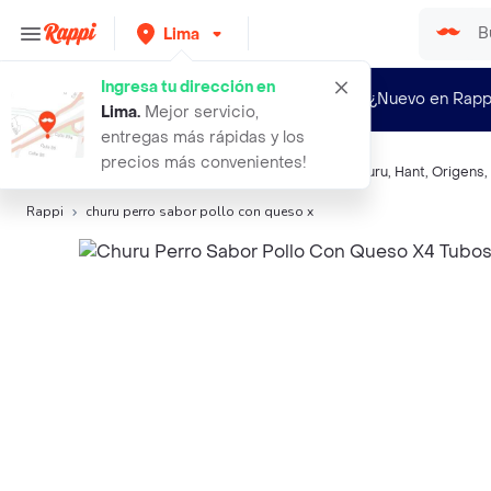
Lima
Ingresa tu dirección en
¿Nuevo en Rapp
Lima
.
Mejor servicio,
entregas más rápidas y los
precios más convenientes!
Búsquedas relacionadas:
Snacks para Mascotas
,
Churu
,
Hant
,
Origens
,
Rappi
churu perro sabor pollo con queso x