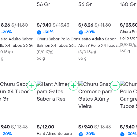
 8.26
S/ 11.80
S/ 9.40
S/ 13.43
S/ 8.26
S/ 11.80
S/ 23.5
Churu Pe
-
30
%
-
30
%
-
30
%
Pollo Co
ssito Adulto Sabor
Churu Sabor Pollo Con
Kissito Adulto Sabor
Tubos 16
(
S/0.15/g
llo X4 Tubos 56 Gr
Salmón X4 Tubos 56
Atún Y Pollo X4 Tubos
160 g
/0.15/g
)
Gr
(
S/0.17/g
)
56 Gr
(
S/0.15/g
)
 g
56 g
56 g
 9.40
S/ 13.43
S/ 12.00
S/ 9.40
S/ 13.43
S/ 9.40
Hant Alimento para
-
30
%
-
30
%
-
30
%