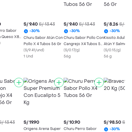
0
S/ 9.40
S/ 13.43
S/ 9.40
S/ 13.43
S/ 8.26
S/ 11.
rro Sabor
-
30
%
-
30
%
-
30
%
n Queso X8
Churu Sabor Atún Con
Churu Sabor Pollo Con
Kissito Adulto 
0 Gr
)
Pollo X 4 Tubos 56 Gr
Cangrejo X4 Tubos 56
Atún Y Salmón 
(
S/9.41/und
)
Gr
(
S/0.17/g
)
Tubos 56 Gr
(
S/0.15/g
)
1 Und
56g
56 g
S/ 13.43
S/ 19.90
S/ 10.90
S/ 98.50
S/ 1
Origens Arena Super
Churu Perro Sabor
-
30
%