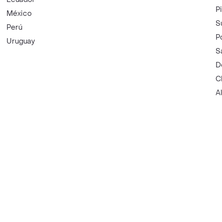
P
México
S
Perú
P
Uruguay
S
D
C
A