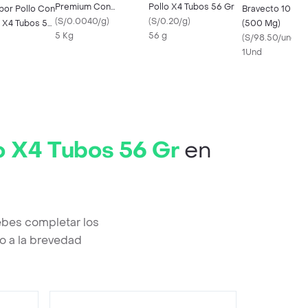
Premium Con
Pollo X4 Tubos 56 Gr
bor Pollo Con
Bravecto 10 - 2
Eucalipto 5 Kg
(
S/0.0040/g
)
(
S/0.20/g
)
 X4 Tubos 56
(500 Mg)
5 Kg
56 g
(
S/98.50/und
)
1Und
o X4 Tubos 56 Gr
en
ebes completar los
o a la brevedad