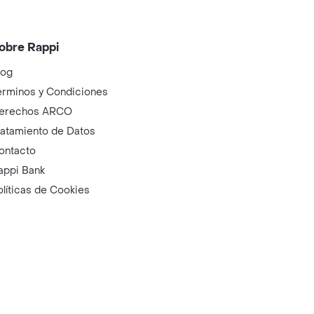
obre Rappi
log
érminos y Condiciones
erechos ARCO
ratamiento de Datos
ontacto
appi Bank
olíticas de Cookies