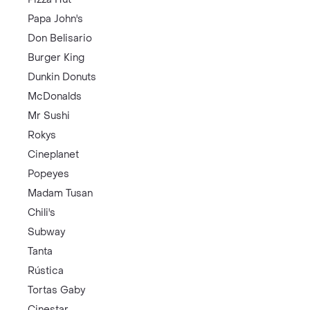
Papa John's
Don Belisario
Burger King
Dunkin Donuts
McDonalds
Mr Sushi
Rokys
Cineplanet
Popeyes
Madam Tusan
Chili's
Subway
Tanta
Rústica
Tortas Gaby
Cinestar