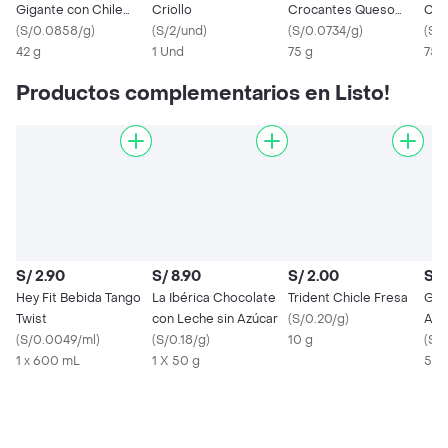
Gigante con Chile
Criollo
Crocantes Queso
Cro
Picante
(
S/0.0858/g
)
(
S/2/und
)
Cebolla
(
S/0.0734/g
)
(
S/
42 g
1 Und
75 g
75 
Productos complementarios en Listo!
S/ 2.90
S/ 8.90
S/ 2.00
S/ 
Hey Fit Bebida Tango
La Ibérica Chocolate
Trident Chicle Fresa
Gra
Twist
con Leche sin Azúcar
(
S/0.20/g
)
Ará
(
S/0.0049/ml
)
(
S/0.18/g
)
10 g
Alm
(
S/
1 x 600 mL
1 X 50 g
50 