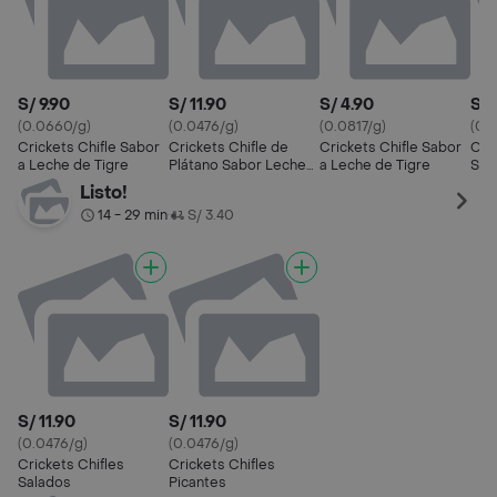
S/ 9.90
S/ 11.90
S/ 4.90
S/ 
(0.0660/g)
(0.0476/g)
(0.0817/g)
(0.
Crickets Chifle Sabor
Crickets Chifle de
Crickets Chifle Sabor
Cric
a Leche de Tigre
Plátano Sabor Leche
a Leche de Tigre
Sal
de Tigre
Listo!
14 - 29 min
S/ 3.40
•
S/ 11.90
S/ 11.90
(0.0476/g)
(0.0476/g)
Crickets Chifles
Crickets Chifles
Salados
Picantes