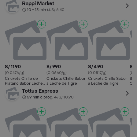
Rappi Market
10 - 13 min
S/ 6.40
•
S/ 11.90
S/ 9.90
S/ 4.90
S/ 
(0.0476/g)
(0.0660/g)
(0.0817/g)
(0.
Crickets Chifle de
Crickets Chifle Sabor
Crickets Chifle Sabor
Sna
Plátano Sabor Leche
a Leche de Tigre
a Leche de Tigre
Cri
de Tigre
de 
Tottus Express
59 min o prog.
S/ 10.90
•