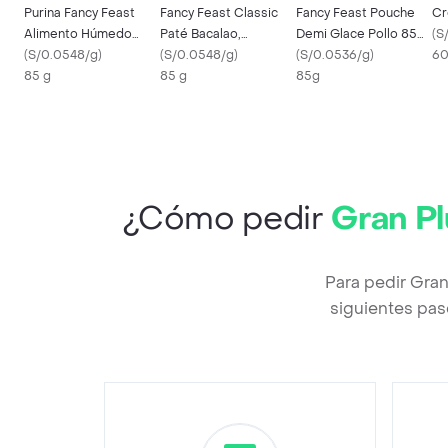
Purina Fancy Feast
Fancy Feast Classic
Fancy Feast Pouche
Cr
Alimento Húmedo
Paté Bacalao,
Demi Glace Pollo 85
(
S
Grilled Sabor Salmón
(
S/0.0548/g
)
Lenguado Y Camarón
(
S/0.0548/g
)
Gr
(
S/0.0536/g
)
60
85 g
85 g
85 Gr
85 g
85g
¿Cómo pedir
Gran Pl
Para pedir Gran
siguientes pas