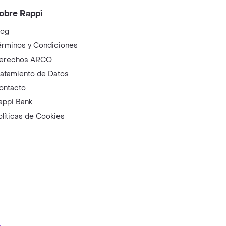
obre Rappi
log
érminos y Condiciones
erechos ARCO
ratamiento de Datos
ontacto
appi Bank
olíticas de Cookies