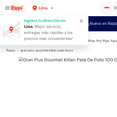
Lima
Ingresa tu dirección en
¿Nuevo en Rapp
Lima
.
Mejor servicio,
entregas más rápidas y los
precios más convenientes!
Búsquedas relacionadas:
Alimento para gatos
,
Gran Plus
,
Pro Plan
,
Fan
Rappi
gran plus gourmet kitten pate de po