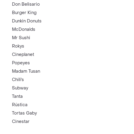
Don Belisario
Burger King
Dunkin Donuts
McDonalds
Mr Sushi
Rokys
Cineplanet
Popeyes
Madam Tusan
Chili's
Subway
Tanta
Rústica
Tortas Gaby
Cinestar