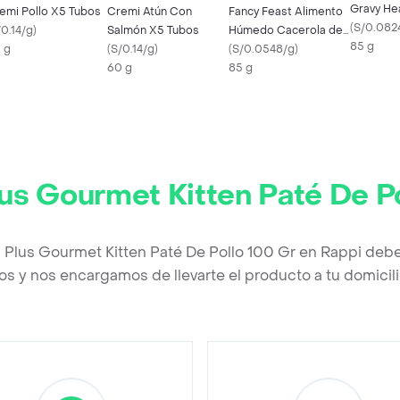
Gravy He
emi Pollo X5 Tubos
Cremi Atún Con
Fancy Feast Alimento
85 Gr
(
S/0.082
/0.14/g
)
Salmón X5 Tubos
Húmedo Cacerola de
85 g
 g
(
S/0.14/g
)
Pollo Para Gato
(
S/0.0548/g
)
60 g
85 g
us Gourmet Kitten Paté De P
 Plus Gourmet Kitten Paté De Pollo 100 Gr en Rappi deb
os y nos encargamos de llevarte el producto a tu domicili