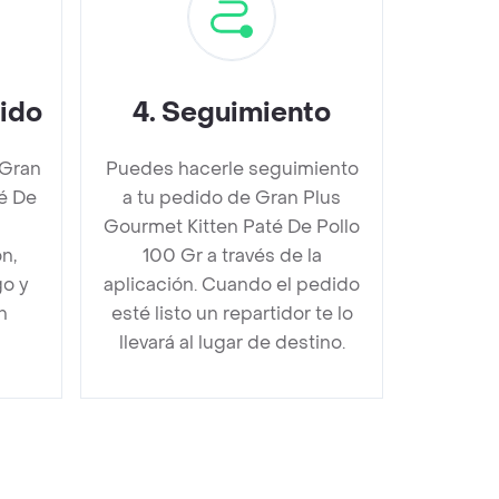
dido
4
.
Seguimiento
 Gran
Puedes hacerle seguimiento
é De
a tu pedido de Gran Plus
Gourmet Kitten Paté De Pollo
n,
100 Gr a través de la
go y
aplicación. Cuando el pedido
n
esté listo un repartidor te lo
llevará al lugar de destino.