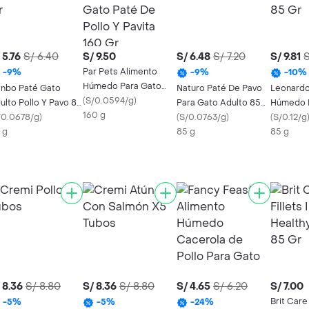
 5.76
S/ 6.40
S/ 9.50
S/ 6.48
S/ 7.20
S/ 9.81
S
Par Pets Alimento
-
9
%
-
9
%
-
10
%
Húmedo Para Gato
nbo Paté Gato
Naturo Paté De Pavo
Leonardo
Paté De Pollo Y Pavita
(
S/0.0594/g
)
ulto Pollo Y Pavo 85
Para Gato Adulto 85
Húmedo K
160 Gr
160 g
/0.0678/g
)
Gr
(
S/0.0763/g
)
(
S/0.12/g
 g
85 g
85 g
 8.36
S/ 8.80
S/ 8.36
S/ 8.80
S/ 4.65
S/ 6.20
S/ 7.00
Brit Care 
-
5
%
-
5
%
-
24
%