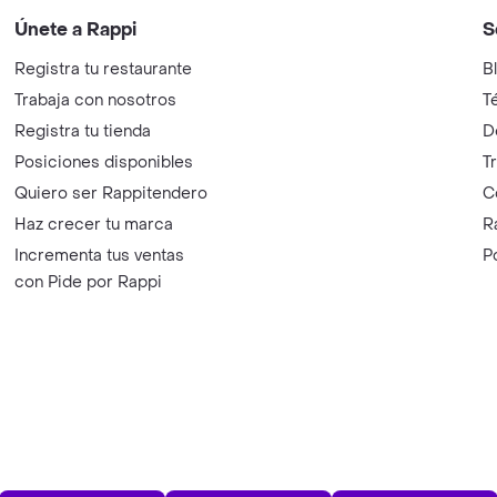
Únete a Rappi
S
Registra tu restaurante
B
Trabaja con nosotros
T
Registra tu tienda
D
Posiciones disponibles
T
Quiero ser Rappitendero
C
Haz crecer tu marca
R
Incrementa tus ventas
P
con Pide por Rappi