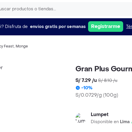
Registrarme
i?
Disfruta de
envíos gratis por semanas
Té
cy Feast
,
Monge
Gran Plus Gourm
S/ 7.29
/
u
S/ 8.10
/
u
-
10
%
S/0.0729/g
(
100g
)
Lumpet
Disponible en
Lima