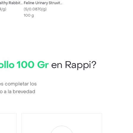
althy Rabbit
Feline Urinary Struvite
4/g
)
100 Gr
(
S/0.0870/g
)
100 g
ollo 100 Gr
en Rappi?
es completar los
o a la brevedad