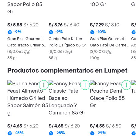
S/ 5.58
S/ 6.20
S/ 5.76
S/ 6.40
S/ 7.29
S/ 8.10
S/
-
9
%
-
9
%
-
10
%
Gran Plus Gourmet
Canbo Paté Kitten
Gran Plus Gourmet
Ca
Gato Tracto Urinario
Pollo E Hígado 85 Gr
Gato Paté De Carne
Ad
Sabor Pollo 85 Gr
(
S/0.0657/g
)
(
S/0.0678/g
)
100 Gr
(
S/0.0729/g
)
Gr
(
S
85 g
85 g
100g
85
Productos complementarios en Lumpet
S/ 4.65
S/ 6.20
S/ 4.65
S/ 6.20
S/ 4.55
S/ 6.50
S/
-
25
%
-
25
%
-
29
%