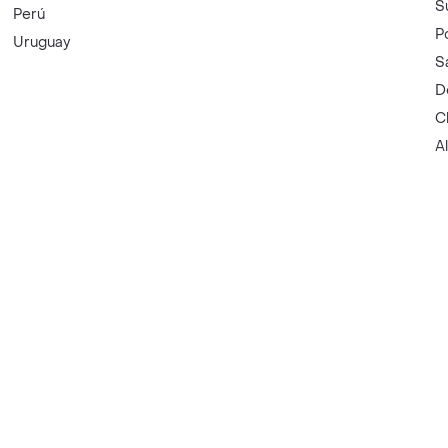
S
Perú
P
Uruguay
S
D
C
A