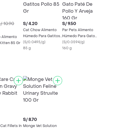
/ 10.90
S/ 4.20
S/ 9.50
Cat Chow Alimento
Par Pets Alimento
Húmedo Para Gatitos
Húmedo Para Gato
 Alimento
Pollo 85 Gr
(
S/0.0495/g
)
Paté De Pollo Y Arveja
(
S/0.0594/g
)
itten 85 Gr
85 g
160 Gr
160 g
)
S/ 8.70
Cat Fillets In
Monge Vet Solution