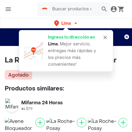
Lima
Regístrate
¿Nuevo en Rappi?
y disfruta de
Ingresa tu dirección en
envíos gratis por semanas
Aplican TyC
Lima
.
Mejor servicio,
entregas más rápidas y
los precios más
La Roche-Posay Protector Solar
convenientes!
Agotado
Productos similares:
Mifarma 24 Horas
$7.9