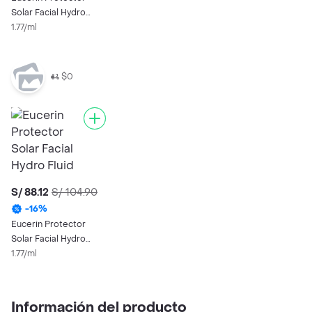
Solar Facial Hydro
Fluid Fps50+ 50 mL
1.77/ml
$0
S/ 88.12
S/ 104.90
-
16
%
Eucerin Protector
Solar Facial Hydro
Fluid Fps50+ 50 mL
1.77/ml
Información del producto