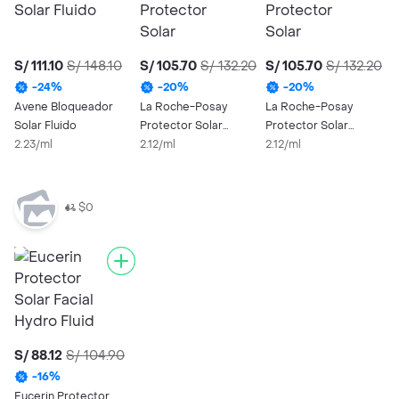
S/ 111.10
S/ 148.10
S/ 105.70
S/ 132.20
S/ 105.70
S/ 132.20
S
-
24
%
-
20
%
-
20
%
Avene Bloqueador
La Roche-Posay
La Roche-Posay
L
Solar Fluido
Protector Solar
Protector Solar
P
2.23/ml
Anthelios Uvmune SPF
2.12/ml
Anthelios XL SPF 50+
2.12/ml
A
2
50+
sin Color
S
$0
S/ 88.12
S/ 104.90
-
16
%
Eucerin Protector