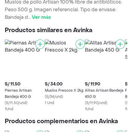
Muslos de pollo Artisan 100% libre de antibióticos.
Peso 500 g. Imagen referencial. Tipo de envase:
Bandeja d
...
Ver más
Productos similares en Avinka
S/ 11.50
S/ 34.00
S/ 11.90
S/ 
Piernas Artisan
Muslos Frescos X 2kg
Alitas Artisan Bandeja
File
Bandeja 400 G
(
S/34/und
)
450 G
Ban
(
S/11.50/und
)
1 Und
(
S/11.90/und
)
(
S/2
1Und
1Und
1Un
Productos complementarios en Avinka