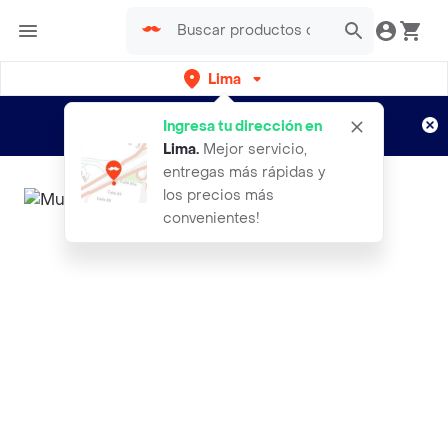
Lima
Regístrate
¿Nuevo en Rappi?
y disfruta de
Ingresa tu dirección en
envíos gratis por semanas
Aplican TyC
Lima
.
Mejor servicio,
entregas más rápidas y
los precios más
convenientes!