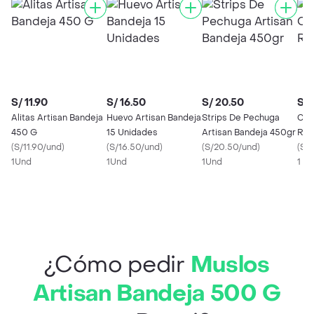
S/ 11.90
S/ 16.50
S/ 20.50
S/ 
Alitas Artisan Bandeja
Huevo Artisan Bandeja
Strips De Pechuga
Cas
450 G
15 Unidades
Artisan Bandeja 450gr
Roc
(
S/11.90/und
)
(
S/16.50/und
)
(
S/20.50/und
)
(
S/0
1Und
1Und
1Und
1 x 
¿Cómo pedir
Muslos
Artisan Bandeja 500 G