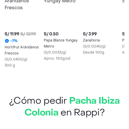
S/ 11.99
S/ 12.99
S/ 0.50
S/ 3.99
S/ 
Papa Blanca Yungay
Zanahoria
Plá
-
7
%
Metro
(
S/0.0040/g
)
(
S/
Hortifrut Arándanos
(
S/0.0033/g
)
Desde 100g
Apr
Frescos
Aprox. 150g/ud
(
S/0.0400/g
)
300 g
¿Cómo pedir
Pacha Ibiza
Colonia
en Rappi?