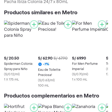
Pacha Ibiza Colonia 24/7 x 80mL
Productos similares en Metro
S/ 20.50
S/ 62.90
S/ 67.90
S/ 69.90
S/ 
Spiderman Colonia
For Men Perfume
Tui
-
7
%
Spray para Niño
Imperial
(
S/0
Eau de Toilette
(
S/0.12/ml
)
(
S/0.70/ml
)
175
Preciosa!
1 X 175 mL
1 x 100 mL
(
S/0.63/ml
)
100 mL
Productos complementarios en Metro