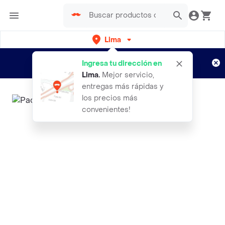
Lima
Regístrate
¿Nuevo en Rappi?
y disfruta de
Ingresa tu dirección en
envíos gratis por semanas
Aplican TyC
Lima
.
Mejor servicio,
entregas más rápidas y
los precios más
convenientes!