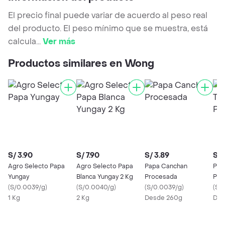
El precio final puede variar de acuerdo al peso real
del producto. El peso mínimo que se muestra, está
calcula
...
Ver más
Productos similares en Wong
S/ 3.90
S/ 7.90
S/ 3.89
S/ 
Agro Selecto Papa
Agro Selecto Papa
Papa Canchan
Pap
Yungay
Blanca Yungay 2 Kg
Procesada
Pro
(
S/0.0039/g
)
(
S/0.0040/g
)
(
S/0.0039/g
)
(
S/
1 Kg
2 Kg
Desde 260g
Des