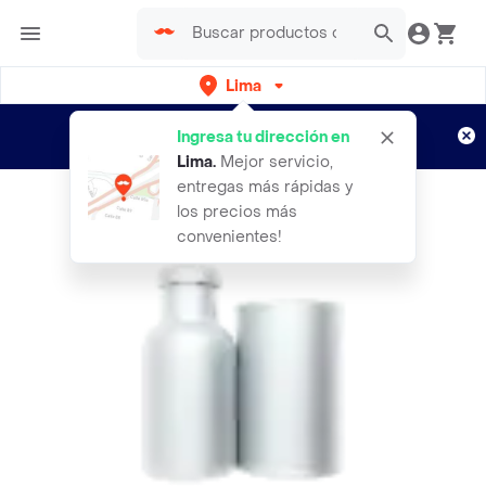
Lima
Regístrate
¿Nuevo en Rappi?
y disfruta de
Ingresa tu dirección en
envíos gratis por semanas
Aplican TyC
Lima
.
Mejor servicio,
entregas más rápidas y
los precios más
convenientes!