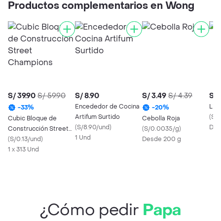
Productos complementarios en Wong
S/ 39.90
S/ 59.90
S/ 8.90
S/ 3.49
S/ 4.39
S/ 
Encededor de Cocina
Lim
-
33
%
-
20
%
Artifum Surtido
(
S/
Cubic Bloque de
Cebolla Roja
(
S/8.90/und
)
Des
Construcción Street
(
S/0.0035/g
)
1 Und
Champions
(
S/0.13/und
)
Desde 200 g
1 x 313 Und
¿Cómo pedir
Papa