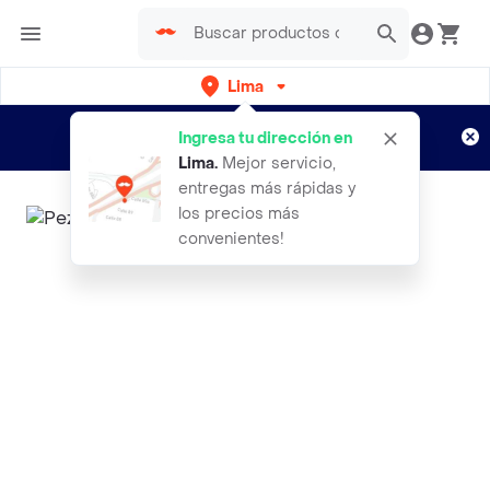
Lima
Regístrate
¿Nuevo en Rappi?
y disfruta de
Ingresa tu dirección en
envíos gratis por semanas
Aplican TyC
Lima
.
Mejor servicio,
entregas más rápidas y
los precios más
convenientes!