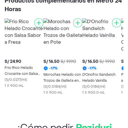
Productos complementarios en Metro 24
Horas
S/ 24.90
S/ 16.50
S/ 19.90
S/ 16.50
S/ 19.90
S/ 
Frio Rico Helado
-
17
%
-
17
%
Crocante con Salsa
Morochas Helado con
D'Onofrio Sandwich
Pez
Sabor a Fresa
(
S/0.0277/ml
)
Trozos de Galleta en
Helado Vainilla
a Va
1 X 900 mL
Pote
(
S/0.0184/ml
)
(
S/0.0184/ml
)
Sab
(
S/
1 X 900 mL
1 X 900.0 mL
1 X
¿Cómo pedir
Peziduri