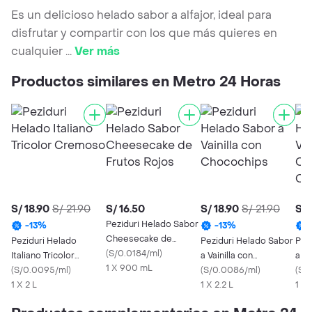
Es un delicioso helado sabor a alfajor, ideal para
disfrutar y compartir con los que más quieres en
cualquier
...
Ver más
Productos similares en Metro 24 Horas
S/ 18.90
S/ 21.90
S/ 16.50
S/ 18.90
S/ 21.90
S/ 
Peziduri Helado Sabor
-
13
%
-
13
%
Cheesecake de
Peziduri Helado
Peziduri Helado Sabor
Pez
Frutos Rojos
(
S/0.0184/ml
)
Italiano Tricolor
a Vainilla con
a Va
1 X 900 mL
Cremoso
(
S/0.0095/ml
)
Chocochips
(
S/0.0086/ml
)
Sab
(
S/
1 X 2 L
1 X 2.2 L
1 X