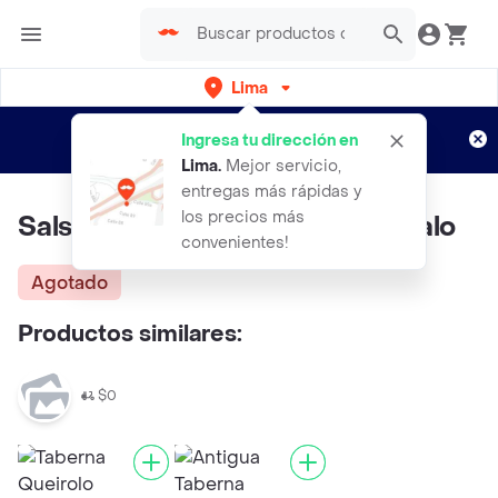
Lima
Regístrate
¿Nuevo en Rappi?
y disfruta de
Ingresa tu dirección en
envíos gratis por semanas
Aplican TyC
Lima
.
Mejor servicio,
entregas más rápidas y
los precios más
Salsa De Alfredo 250 Gr Don Italo
convenientes!
Agotado
Productos similares:
$0