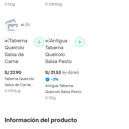
0.12/g
Antigua
0.0800/g
$0
S/ 22.90
S/ 31.53
S/ 32.50
Taberna Queirolo
-
3
%
Salsa de Carne
Antigua Taberna
Antigua
0.0916/g
Queirolo Salsa Pesto
0.13/g
Información del producto