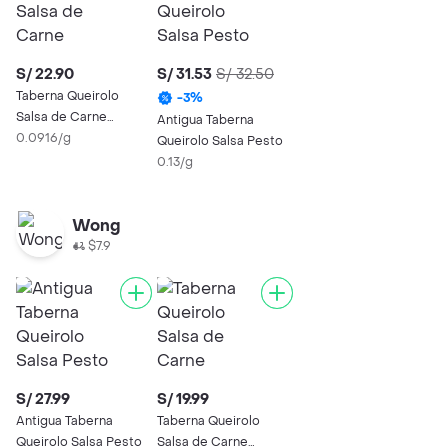
S/ 22.90
S/ 31.53
S/ 32.50
Taberna Queirolo
-
3
%
Salsa de Carne
Antigua Taberna
Antigua
0.0916/g
Queirolo Salsa Pesto
0.13/g
Wong
$7.9
S/ 27.99
S/ 19.99
Antigua Taberna
Taberna Queirolo
Queirolo Salsa Pesto
Salsa de Carne