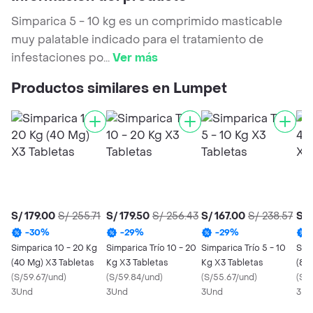
Simparica 5 - 10 kg es un comprimido masticable
muy palatable indicado para el tratamiento de
infestaciones po
...
Ver más
Productos similares en Lumpet
S/ 179.00
S/ 255.71
S/ 179.50
S/ 256.43
S/ 167.00
S/ 238.57
S/ 
-
30
%
-
29
%
-
29
%
Simparica 10 - 20 Kg
Simparica Trío 10 - 20
Simparica Trío 5 - 10
Sim
(40 Mg) X3 Tabletas
Kg X3 Tabletas
Kg X3 Tabletas
(80
(
S/59.67/und
)
(
S/59.84/und
)
(
S/55.67/und
)
(
S/7
3Und
3Und
3Und
3Un