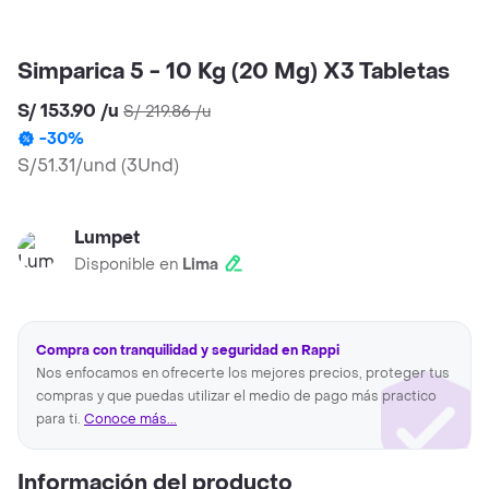
Simparica 5 - 10 Kg (20 Mg) X3 Tabletas
S/ 153.90
/
u
S/ 219.86
/
u
-
30
%
S/51.31/und
(
3Und
)
Lumpet
Disponible en
Lima
Compra con tranquilidad y seguridad en Rappi
Nos enfocamos en ofrecerte los mejores precios, proteger tus
compras y que puedas utilizar el medio de pago más practico
para ti.
Conoce más...
Información del producto