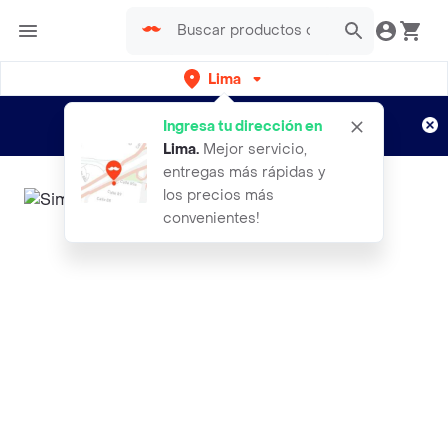
Lima
Regístrate
¿Nuevo en Rappi?
y disfruta de
Ingresa tu dirección en
envíos gratis por semanas
Aplican TyC
Lima
.
Mejor servicio,
entregas más rápidas y
los precios más
convenientes!