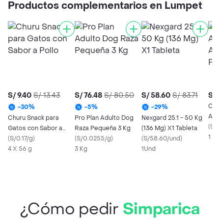
Productos complementarios en Lumpet
S/ 9.40
S/ 13.43
S/ 76.48
S/ 80.50
S/ 58.60
S/ 83.71
S/ 
Cre
-
30
%
-
5
%
-
29
%
Anti
Churu Snack para
Pro Plan Adulto Dog
Nexgard 25.1 - 50 Kg
Anti
(
S/2
Gatos con Sabor a
Raza Pequeña 3 Kg
(136 Mg) X1 Tableta
Per
1 X 
Pollo
(
S/0.17/g
)
(
S/0.0255/g
)
(
S/58.60/und
)
4 X 56 g
3 Kg
1Und
¿Cómo pedir
Simparica