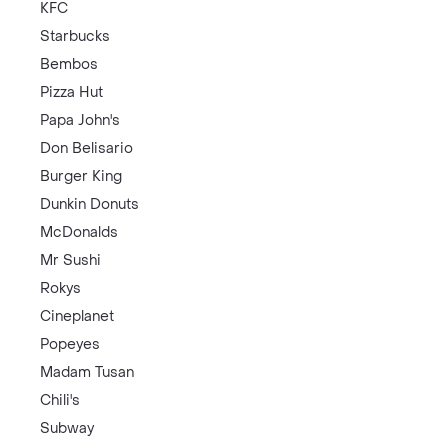
KFC
Starbucks
Bembos
Pizza Hut
Papa John's
Don Belisario
Burger King
Dunkin Donuts
McDonalds
Mr Sushi
Rokys
Cineplanet
Popeyes
Madam Tusan
Chili's
Subway