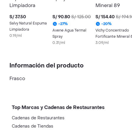
S/ 37.50
S/ 90.80
S/ 125.00
S/ 154.40
S/ 194.
Salvy Natural Espuma
-
27
%
-
20
%
Limpiadora
Avene Agua Termal
Vichy Concentrado
0.19/ml
Spray
Fortificante Mineral 
0.31/ml
para Rostro
3.09/ml
Información del producto
Frasco
Top Marcas y Cadenas de Restaurantes
Cadenas de Restaurantes
Cadenas de Tiendas