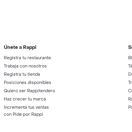
Únete a Rappi
S
Registra tu restaurante
B
Trabaja con nosotros
T
Registra tu tienda
D
Posiciones disponibles
T
Quiero ser Rappitendero
C
Haz crecer tu marca
R
Incrementa tus ventas
P
con Pide por Rappi