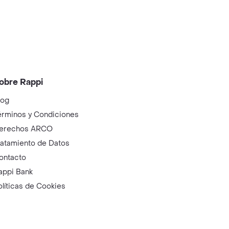
obre Rappi
log
érminos y Condiciones
erechos ARCO
ratamiento de Datos
ontacto
appi Bank
olíticas de Cookies