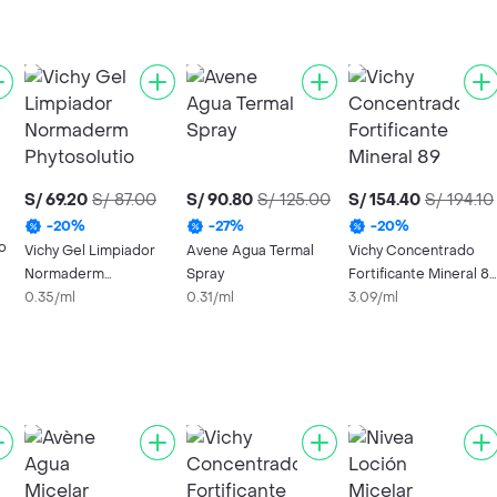
S/ 69.20
S/ 87.00
S/ 90.80
S/ 125.00
S/ 154.40
S/ 194.10
-
20
%
-
27
%
-
20
%
o
Vichy Gel Limpiador
Avene Agua Termal
Vichy Concentrado
Normaderm
Spray
Fortificante Mineral 8
Phytosolution
0.35/ml
0.31/ml
para Rostro
3.09/ml