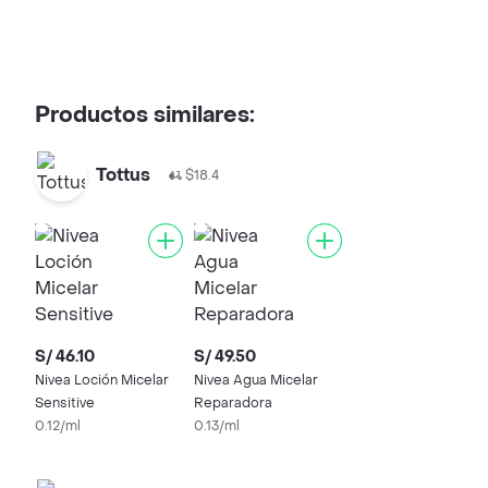
Productos similares:
Tottus
$18.4
S/ 46.10
S/ 49.50
Nivea Loción Micelar
Nivea Agua Micelar
Sensitive
Reparadora
0.12/ml
0.13/ml