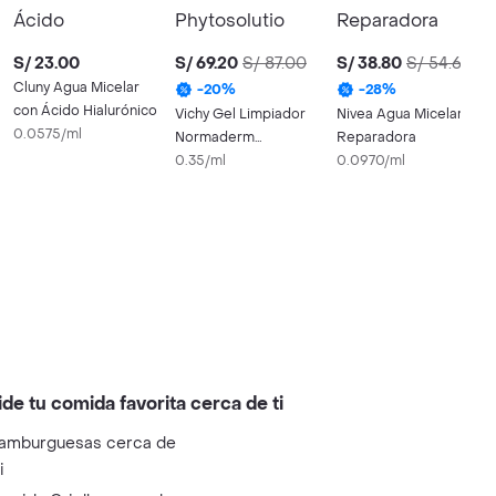
S/ 23.00
S/ 69.20
S/ 87.00
S/ 38.80
S/ 54.60
Cluny Agua Micelar
-
20
%
-
28
%
con Ácido Hialurónico
Vichy Gel Limpiador
Nivea Agua Micelar
0.0575/ml
Normaderm
Reparadora
Phytosolution
0.35/ml
0.0970/ml
ide tu comida favorita cerca de ti
amburguesas cerca de
i