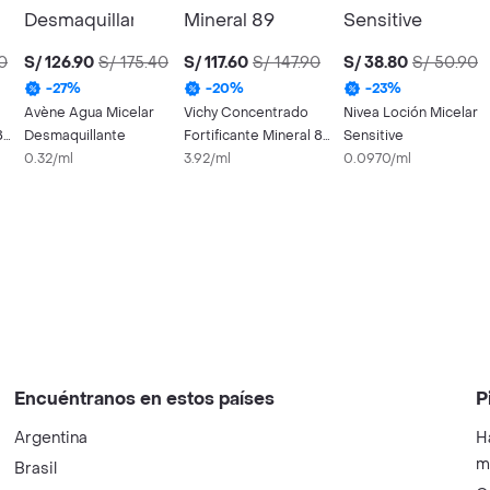
10
S/ 126.90
S/ 175.40
S/ 117.60
S/ 147.90
S/ 38.80
S/ 50.90
-
27
%
-
20
%
-
23
%
Avène Agua Micelar
Vichy Concentrado
Nivea Loción Micelar
89
Desmaquillante
Fortificante Mineral 89
Sensitive
0.32/ml
Para Rostro
3.92/ml
0.0970/ml
Encuéntranos en estos países
P
Argentina
H
m
Brasil