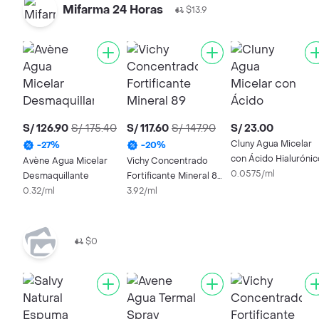
Mifarma 24 Horas
$13.9
S/ 126.90
S/ 175.40
S/ 117.60
S/ 147.90
S/ 23.00
Cluny Agua Micelar
-
27
%
-
20
%
con Ácido Hialurónic
Avène Agua Micelar
Vichy Concentrado
0.0575/ml
Desmaquillante
Fortificante Mineral 89
0.32/ml
Para Rostro
3.92/ml
$0