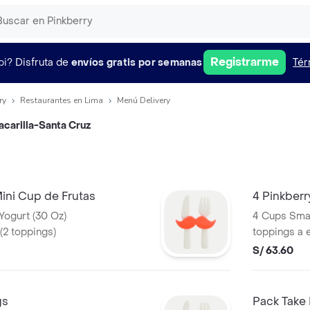
Registrarme
pi?
Disfruta de
envíos gratis por semanas
Tér
ry
Restaurantes en Lima
Menú Delivery
acarilla-Santa Cruz
ini Cup de Frutas
4 Pinkberr
Yogurt (30 Oz)
4 Cups Smal
(2 toppings)
toppings a 
S/ 63.60
gs
Pack Take