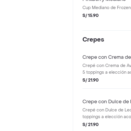
Cup Mediano de Frozen 
S/ 15.90
Crepes
Crepe con Crema de 
Crepé con Crema de Ave
5 toppings a elección
Frozen Yogurt
S/ 21.90
Crepe con Dulce de
Crepé con Dulce de Lec
toppings a elección a
Frozen Yogurt
S/ 21.90