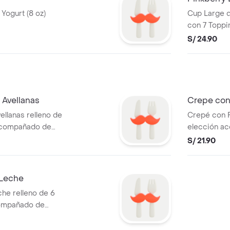
Yogurt (8 oz)
Cup Large d
con 7 Toppin
S/ 24.90
Avellanas
Crepe co
llanas relleno de
Crepé con F
 acompañado de
elección a
S/ 21.90
 Leche
he relleno de 6
compañado de