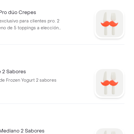
 Pro dúo Crepes
xclusivo para clientes pro. 2
eno de 5 toppings a elección
 de Frozen Yogurt y topping
ección
 2 Sabores
de Frozen Yogurt 2 sabores
 Mediano 2 Sabores