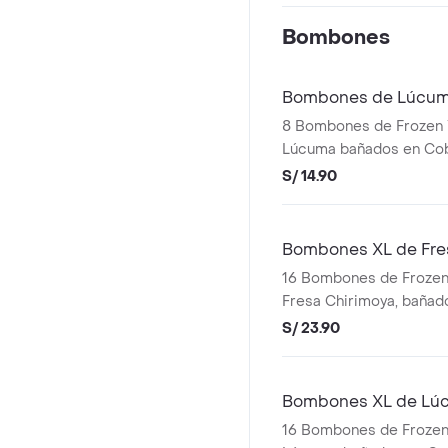
Bombones
Bombones de Lúcu
8 Bombones de Frozen 
Lúcuma bañados en Cob
Chocolate
S/ 14.90
Bombones XL de Fre
16 Bombones de Frozen
Fresa Chirimoya, bañad
de Chocolate
S/ 23.90
Bombones XL de Lú
16 Bombones de Frozen