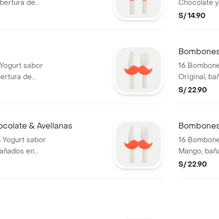
bertura de
Chocolate y
Cobertura 
S/ 14.90
Bombones 
Yogurt sabor
16 Bombone
ertura de
Original, b
Chocolate
S/ 22.90
olate & Avellanas
Bombones
 Yogurt sabor
16 Bombone
bañados en
Mango, bañ
e
Chocolate
S/ 22.90