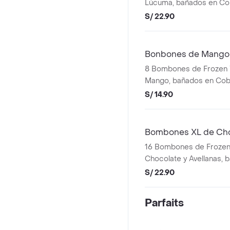
Lúcuma, bañados en Co
Chocolate
S/ 22.90
Bonbones de Mango
8 Bombones de Frozen 
Mango, bañados en Cob
Chocolate
S/ 14.90
Bombones XL de Choc
16 Bombones de Frozen
Chocolate y Avellanas, 
Cobertura de Chocolat
S/ 22.90
Parfaits