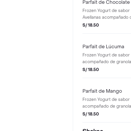
Parfait de Chocolate
Frozen Yogurt de sabor
Avellanas acompañado d
topping de frutas a ele
S/ 18.50
Parfait de Lúcuma
Frozen Yogurt de sabo
acompañado de granola 
frutas a elección
S/ 18.50
Parfait de Mango
Frozen Yogurt de sabor
acompañado de granola 
frutas a elección.
S/ 18.50