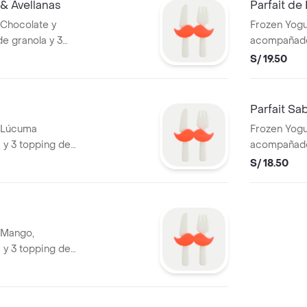
 & Avellanas
Parfait de
 Chocolate y
Frozen Yogu
e granola y 3
acompañado 
cción
frutas a ele
S/ 19.50
Parfait Sa
r Lúcuma
Frozen Yogu
y 3 topping de
acompañado 
frutas a ele
S/ 18.50
 Mango,
y 3 topping de