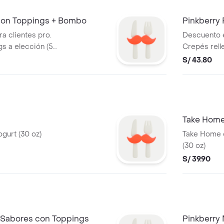
 con Toppings + Bombo
Pinkberry
a clientes pro.
Descuento e
s a elección (5
Crepés rell
 a elección
acompañado
S/ 43.80
liquido a el
Take Home
gurt (30 oz)
Take Home 
(30 oz)
S/ 39.90
 Sabores con Toppings
Pinkberry