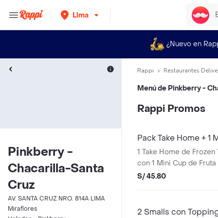
Lima
¿Nuevo en Rap
Rappi
Restaurantes Delive
Menú de
Pinkberry - Ch
Rappi Promos
Pack Take Home + 1 M
Pinkberry -
1 Take Home de Frozen 
con 1 Mini Cup de Fruta 
Chacarilla-Santa
S/ 45.80
Cruz
AV. SANTA CRUZ NRO. 814A LIMA
Miraflores
2 Smalls con Toppin