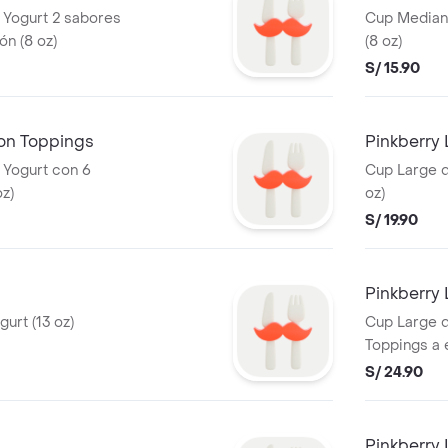
 Yogurt 2 sabores
Cup Median
ón (8 oz)
(8 oz)
S/ 15.90
on Toppings
Pinkberry
 Yogurt con 6
Cup Large d
oz)
oz)
S/ 19.90
Pinkberry
urt (13 oz)
Cup Large d
Toppings a e
S/ 24.90
Pinkberry