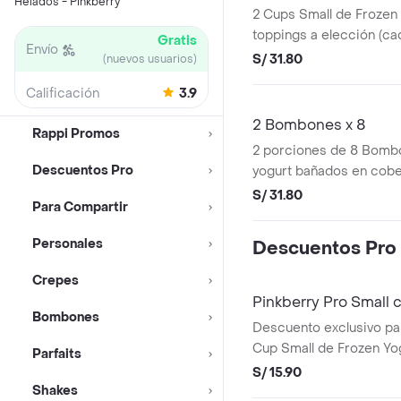
Helados - Pinkberry
2 Cups Small de Frozen
toppings a elección (ca
Gratis
Envío
S/ 31.80
(nuevos usuarios)
Calificación
3.9
2 Bombones x 8
Rappi Promos
2 porciones de 8 Bomb
Descuentos Pro
yogurt bañados en cobe
chocolate
S/ 31.80
Para Compartir
Personales
Descuentos Pro
Crepes
Pinkberry Pro Small 
Bombones
Descuento exclusivo par
Cup Small de Frozen Yo
Parfaits
Toppings a elección (5 
S/ 15.90
Shakes