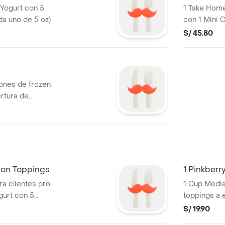
 Yogurt con 5
1 Take Home
da uno de 5 oz)
con 1 Mini C
S/ 45.80
ones de frozen
rtura de
con Toppings
1 Pinkber
a clientes pro.
1 Cup Media
gurt con 5
toppings a e
oz)
S/ 19.90