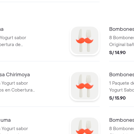
ma
Bombones 
Yogurt sabor
8 Bombones
ertura de
Original ba
Chocolate
S/ 14.90
sa Chirimoya
Bombones 
 Yogurt sabor
1 Paquete 
os en Cobertura
Yogurt Sabo
en Cobertu
S/ 15.90
cuma
Bombones 
 Yogurt sabor
8 Bombones