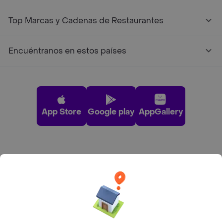
Top Marcas y Cadenas de Restaurantes
Encuéntranos en estos países
App Store
Google play
AppGallery
Pide tu comida favorita cerca de ti
Categorías
Únete a Rappi