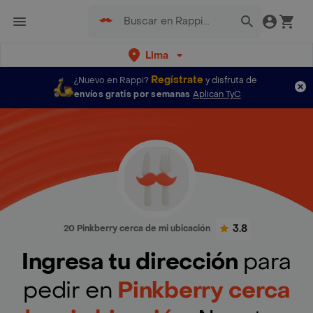
Lima
Regístrate
¿Nuevo en Rappi?
y disfruta de
envíos gratis por semanas
Aplican TyC
3.8
20 Pinkberry cerca de mi ubicación
Ingresa tu dirección
para
pedir en
Pinkberry cerca