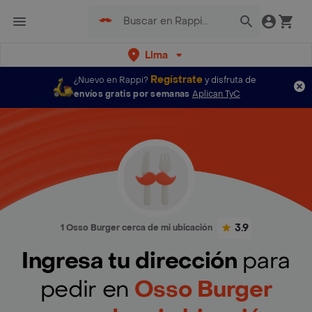
Lima
Regístrate
¿Nuevo en Rappi?
y disfruta de
envíos gratis por semanas
Aplican TyC
3.9
1 Osso Burger cerca de mi ubicación
Ingresa tu dirección
para
pedir en
Osso Burger